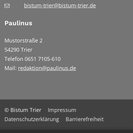
bistum-trier@bistum-trier.de
Paulinus
Mustorstraße 2
54290 Trier
Telefon 0651 7105-610
Mail:
redaktion@paulinus.de
© Bistum Trier
Impressum
Datenschutzerklärung
Barrierefreiheit