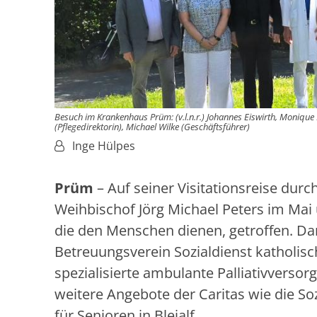
Besuch im Krankenhaus Prüm: (v.l.n.r.) Johannes Eiswirth, Monique H
(Pflegedirektorin), Michael Wilke (Geschäftsführer)
Von:
Inge Hülpes
Prüm
– Auf seiner Visitationsreise dur
Weihbischof Jörg Michael Peters im Mai 
die den Menschen dienen, getroffen. Da
Betreuungsverein Sozialdienst katholis
spezialisierte ambulante Palliativversor
weitere Angebote der Caritas wie die S
für Senioren in Bleialf.