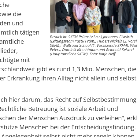
iche
owie die
nden und
mtlich tätigen
Besuch im SKFM Prüm: (v.l.n.r.) Johannes Eiswirth
tamtliche
(Leitungsteam PastR Prüm), Hubert Nickels (2. Vors
SKFM), Waltraud Schaal (1. Vorsitzende SKFM), Wei
lieder,
Peters, Dominik Kirschbaum und Reinhold Seiwert
(Hauptamtliche SKFM). Foto: Katja Neff
chtigte mit
chlandweit gibt es rund 1,3 Mio. Menschen, die
r Erkrankung ihren Alltag nicht allein und selbs
auch hier darum, das Recht auf Selbstbestimmung
echtliche Betreuung ist soziale Arbeit und
ünschen der Menschen Ausdruck zu verleihen“, erk
stütze Menschen bei der Entscheidungsfindung. „
e Angelegenheit selbst nicht mehr regeln können, 