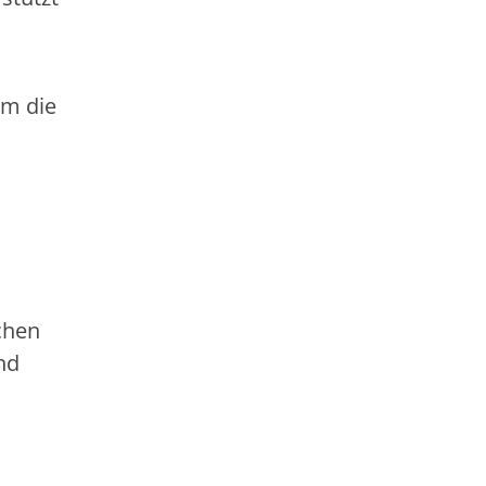
em die
chen
nd