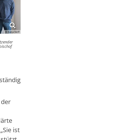
© Katja Neff
itzender
bischof
tständig
 der
lärte
Sie ist
stützt