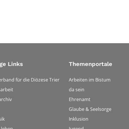
ge Links
Themenportale
erband für die Diözese Trier
Arbeiten im Bistum
arbeit
da sein
rchiv
Ehrenamt
Glaube & Seelsorge
ik
Inklusion
h leben
Jugend