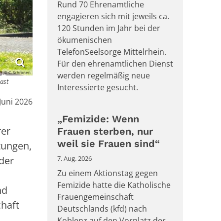
Rund 70 Ehrenamtliche
engagieren sich mit jeweils ca.
120 Stunden im Jahr bei der
ökumenischen
TelefonSeelsorge Mittelrhein.
Für den ehrenamtlichen Dienst
© C. Schronen
werden regelmäßig neue
Gast
Interessierte gesucht.
:
 Juni 2026
„Femizide: Wenn
rer
Frauen sterben, nur
weil sie Frauen sind“
tungen,
der
7. Aug. 2026
Zu einem Aktionstag gegen
Femizide hatte die Katholische
nd
Frauengemeinschaft
chaft
Deutschlands (kfd) nach
Koblenz auf den Vorplatz der