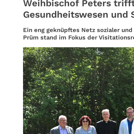
Weihbischof Peters triff
Gesundheitswesen und S
Ein eng geknüpftes Netz sozialer un
Prüm stand im Fokus der Visitationsr