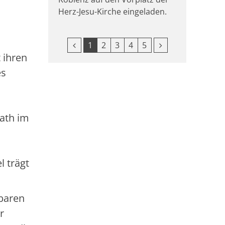
Herz-Jesu-Kirche eingeladen.
Vorherige Seite
Nächste Seite
1
2
3
4
5
 ihren
es
rath im
l trägt
lbaren
r