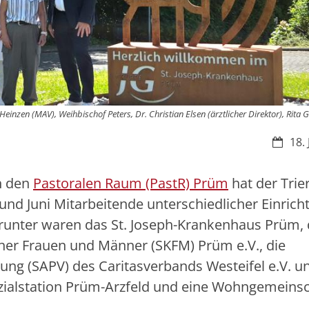
einzen (MAV), Weihbischof Peters, Dr. Christian Elsen (ärztlicher Direktor), Rita 
Datum
18.
ch den
Pastoralen Raum (PastR) Prüm
hat der Trie
und Juni Mitarbeitende unterschiedlicher Einrich
runter waren das St. Joseph-Krankenhaus Prüm, 
cher Frauen und Männer (SKFM) Prüm e.V., die
gung (SAPV) des Caritasverbands Westeifel e.V. u
ozialstation Prüm-Arzfeld und eine Wohngemeins