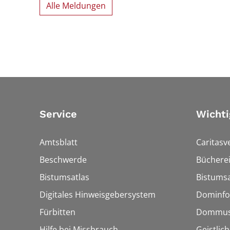
Alle Meldungen
Service
Wichti
Amtsblatt
Caritasv
Beschwerde
Bücherei
Bistumsatlas
Bistumsa
Digitales Hinweisgebersystem
Dominfo
Fürbitten
Dommus
Hilfe bei Missbrauch
Geistlic