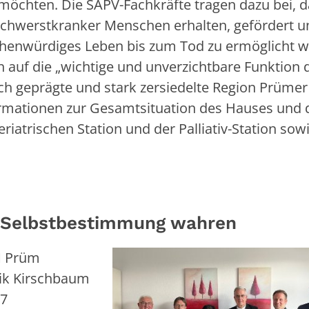
öchten. Die SAPV-Fachkräfte tragen dazu bei, d
chwerstkranker Menschen erhalten, gefördert u
chenwürdiges Leben bis zum Tod zu ermöglicht 
 auf die „wichtige und unverzichtbare Funktion d
ch geprägte und stark zersiedelte Region Prümer
ormationen zur Gesamtsituation des Hauses und 
eriatrischen Station und der Palliativ-Station sowi
f Selbstbestimmung wahren
M Prüm
ik Kirschbaum
87