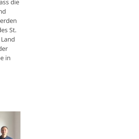
ass die
nd
werden
es St.
 Land
der
e in