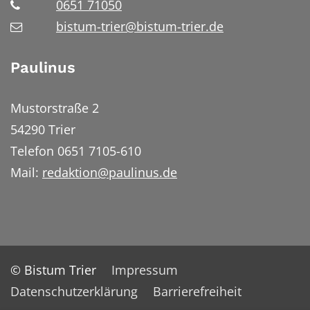
0651 71050
bistum-trier@bistum-trier.de
Paulinus
Mustorstraße 2
54290 Trier
Telefon 0651 7105-610
Mail:
redaktion@paulinus.de
© Bistum Trier
Impressum
Datenschutzerklärung
Barrierefreiheit