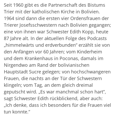
Seit 1960 gibt es die Partnerschaft des Bistums
Trier mit der katholischen Kirche in Bolivien
.
1964 sind
dann
die ersten vier Ordensfrauen der
Trierer
Josefsschwestern
nach Bolivien
gegangen;
eine von ihnen
war
Schwester Edith Kopp, heute
87 Jahre alt. In der aktuellen Folge
des Podcasts
„himmelwärts und erdverbunden“
erzählt sie von
den Anfängen
vor 60 Jahren; v
om Kinderheim
und dem Krankenhaus
i
n
Poconas
, damals im
Nirgendwo am Rand der bolivianischen
Hauptstadt Sucre
gelegen;
von
hochschwangeren
Frauen, die nachts
an der Tür der Schwestern
klingeln; vom Tag, an dem gleich dreimal
geputscht w
i
rd. „Es war manchmal schon hart
“,
sagt Schwester Edith rückblickend, aber auch:
„Ich denke, dass ich besonders für die Frauen viel
tun konnte.
“