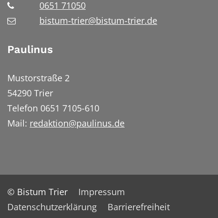
0651 71050
bistum-trier@bistum-trier.de
Paulinus
Mustorstraße 2
54290 Trier
Telefon 0651 7105-610
Mail:
redaktion@paulinus.de
© Bistum Trier
Impressum
Datenschutzerklärung
Barrierefreiheit