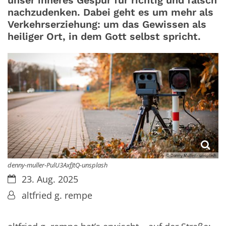
unser inneres Gespür für richtig und falsch
nachzudenken. Dabei geht es um mehr als
Verkehrserziehung: um das Gewissen als
heiliger Ort, in dem Gott selbst spricht.
© Danny Müller - unsplash
denny-muller-PulU3AxfJtQ-unsplash
Datum:
23. Aug. 2025
Von:
altfried g. rempe