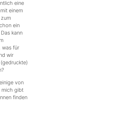
tlich eine
 mit einem
o zum
schon ein
. Das kann
em
 was für
nd wir
 (gedruckte)
en?
einige von
 mich gibt
innen finden