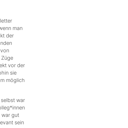
letter
, wenn man
kt der
unden
 von
e Züge
ekt vor der
hin sie
aum möglich
 selbst war
olleg*innen
 war gut
levant sein