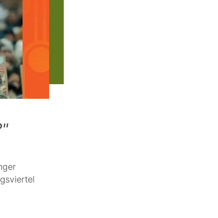
?"
nger
gsviertel