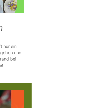
n
t nur ein
usgehen und
rand bei
he.