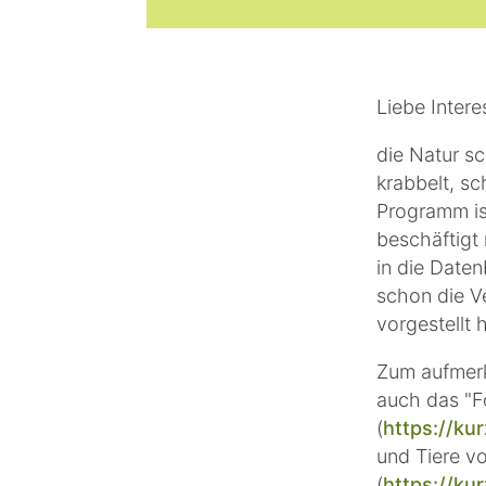
Liebe Inter
die Natur sc
krabbelt, s
Programm ist
beschäftigt 
in die Date
schon die Ve
vorgestellt
Zum aufmerk
auch das "F
(
https://ku
und Tiere vo
(
https://kur