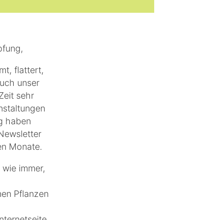
pfung,
t, flattert,
auch unser
Zeit sehr
anstaltungen
ig haben
 Newsletter
den Monate.
 wie immer,
nen Pflanzen
nternetseite