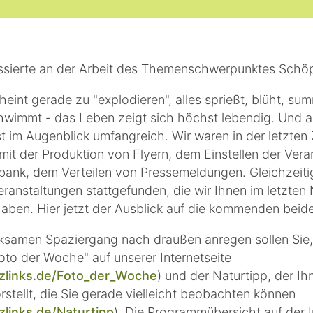
essierte an der Arbeit des Themenschwerpunktes Schö
heint gerade zu "explodieren", alles sprießt, blüht, summ
chwimmt - das Leben zeigt sich höchst lebendig. Und 
 im Augenblick umfangreich. Wir waren in der letzten 
mit der Produktion von Flyern, dem Einstellen der Ver
nbank, dem Verteilen von Pressemeldungen. Gleichzeit
ranstaltungen stattgefunden, die wir Ihnen im letzten
 haben. Hier jetzt der Ausblick auf die kommenden bei
samen Spaziergang nach draußen anregen sollen Sie,
oto der Woche" auf unserer Internetseite
rzlinks.de/Foto_der_Woche
) und der Naturtipp, der Ih
rstellt, die Sie gerade vielleicht beobachten können
zlinks.de/Naturtipp
). Die Programmübersicht auf der I