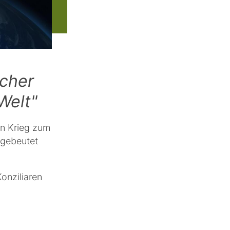
icher
Welt"
nn Krieg zum
sgebeutet
Konziliaren