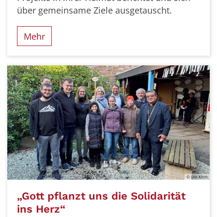
über gemeinsame Ziele ausgetauscht.
Mehr
© Ute Kirch
„Gott pflanzt uns die Solidarität
ins Herz“