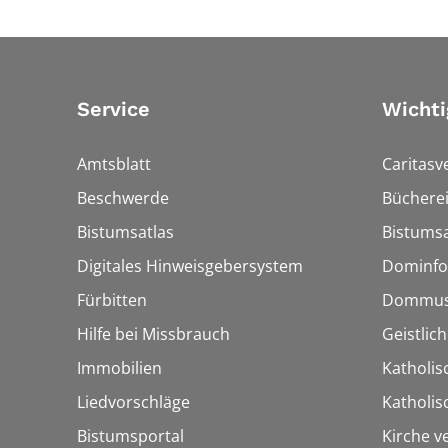
Service
Wichti
Amtsblatt
Caritasv
Beschwerde
Bücherei
Bistumsatlas
Bistumsa
Digitales Hinweisgebersystem
Dominfo
Fürbitten
Dommus
Hilfe bei Missbrauch
Geistlic
Immobilien
Katholis
Liedvorschläge
Katholi
Bistumsportal
Kirche v