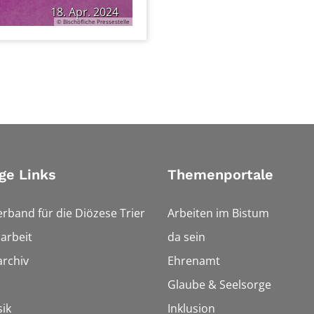
18. Apr. 2024
© Bischöfliche Pressestelle
ge Links
Themenportale
erband für die Diözese Trier
Arbeiten im Bistum
arbeit
da sein
rchiv
Ehrenamt
Glaube & Seelsorge
ik
Inklusion