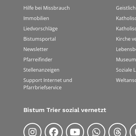
Hilfe bei Missbrauch
Geistlic
Immobilien
Katholis
Liedvorschläge
Katholi
Bistumsportal
Kirche v
Newsletter
Lebensb
Pfarreifinder
Museum
Stellenanzeigen
Soziale 
Support Internet und
Weltans
Pfarrbriefservice
Bistum Trier sozial vernetzt