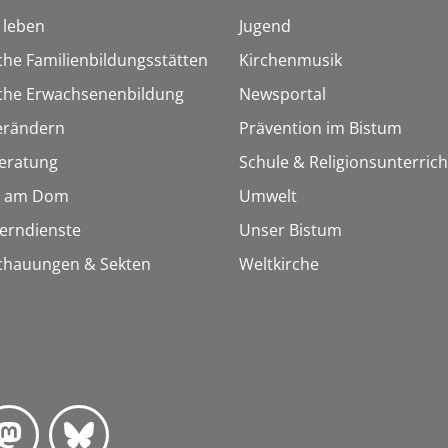
h leben
Jugend
che Familienbildungsstätten
Kirchenmusik
sche Erwachsenenbildung
Newsportal
erändern
Prävention im Bistum
© Bischöfliche Pressestelle
eratung
Schule & Religionsunterrich
 am Dom
Umwelt
Lerndienste
Unser Bistum
chauungen & Sekten
Weltkirche