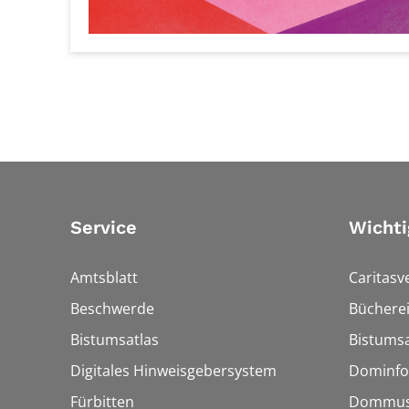
Service
Wichti
Amtsblatt
Caritasv
Beschwerde
Bücherei
Bistumsatlas
Bistumsa
Digitales Hinweisgebersystem
Dominfo
Fürbitten
Dommus