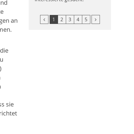
und
te
Vorherige Seite
Nächste Seite
1
2
3
4
5
egen an
men.
 die
zu
)
n
n
s sie
richtet