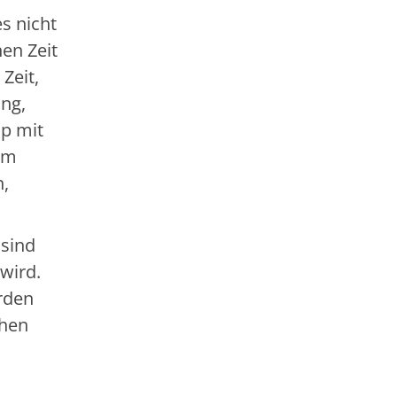
es nicht
en Zeit
Zeit,
ung,
op mit
am
n,
 sind
wird.
rden
chen