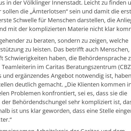
s in der Völklinger Innenstadt. Leicht zu finden 
sollen die „Ämterlotsen“ sein und damit die ers
rste Schwelle für Menschen darstellen, die Anli
d mit der komplizierten Materie nicht klar kom
fgehender zu beraten, sondern zu zeigen, welche
stützung zu leisten. Das betrifft auch Menschen,
ft Schwierigkeiten haben, die Behördensprache 
l, Teamleiterin im Caritas Beratungszentrum (CBZ
hes und ergänzendes Angebot notwendig ist, habe
tellen deutlich gemacht. „Die Klienten kommen i
en Problemen konfrontiert, sei es, dass sie die
der Behördendschungel sehr kompliziert ist, das
lb ist uns klar geworden, dass eine Stelle einge
er.“