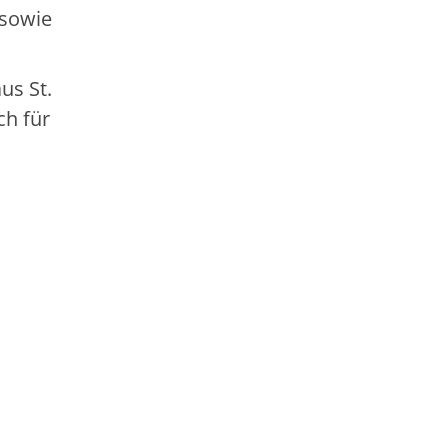
 sowie
us St.
ch für