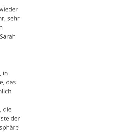
 wieder
r, sehr
n
 Sarah
 in
e, das
lich
 die
nste der
osphäre