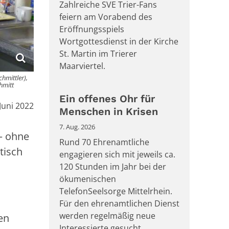
Zahlreiche SVE Trier-Fans
feiern am Vorabend des
Eröffnungsspiels
Wortgottesdienst in der Kirche
St. Martin im Trierer
Maarviertel.
hmittler),
hmitt
Ein offenes Ohr für
m:
 Juni 2022
Menschen in Krisen
7. Aug. 2026
– ohne
Rund 70 Ehrenamtliche
tisch
engagieren sich mit jeweils ca.
120 Stunden im Jahr bei der
ökumenischen
TelefonSeelsorge Mittelrhein.
Für den ehrenamtlichen Dienst
werden regelmäßig neue
en
Interessierte gesucht.