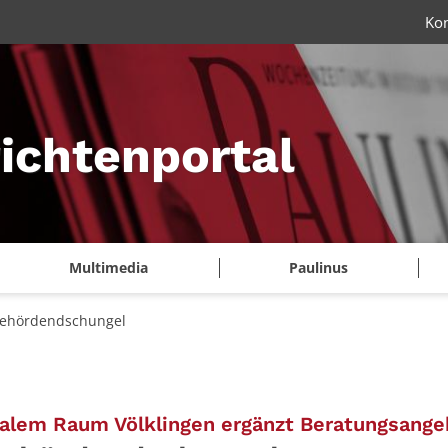
Ko
ichtenportal
Multimedia
Paulinus
Behördendschungel
ralem Raum Völklingen ergänzt Beratungsange