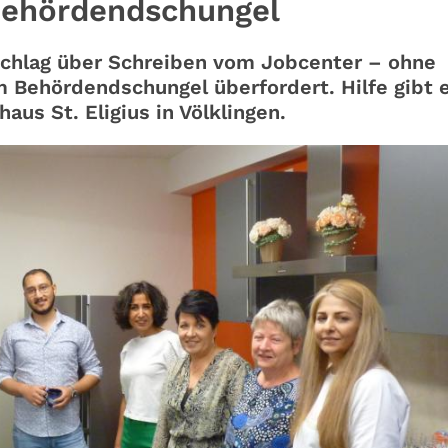
Behördendschungel
chlag über Schreiben vom Jobcenter – ohne
 Behördendschungel überfordert. Hilfe gibt 
aus St. Eligius in Völklingen.