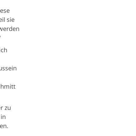
iese
il sie
 werden
“
ich
ussein
chmitt
r zu
 in
en.