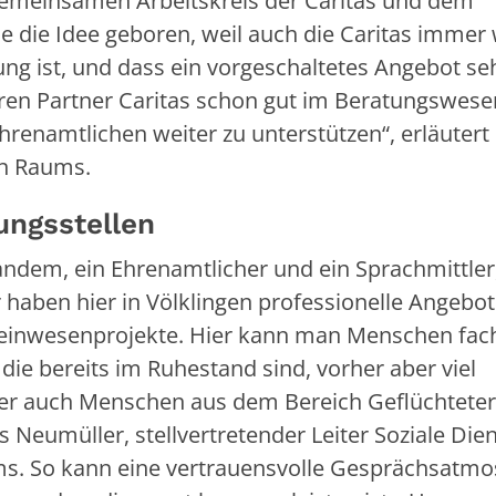
gemeinsamen Arbeitskreis der Caritas und dem
e die Idee geboren, weil auch die Caritas immer
ng ist, und dass ein vorgeschaltetes Angebot seh
seren Partner Caritas schon gut im Beratungswese
t Ehrenamtlichen weiter zu unterstützen“, erläutert
en Raums.
ungsstellen
Tandem, ein Ehrenamtlicher und ein Sprachmittler,
 haben hier in Völklingen professionelle Angebot
einwesenprojekte. Hier kann man Menschen fach
die bereits im Ruhestand sind, vorher aber viel
r auch Menschen aus dem Bereich Geflüchteter,
 Neumüller, stellvertretender Leiter Soziale Die
s. So kann eine vertrauensvolle Gesprächsatm