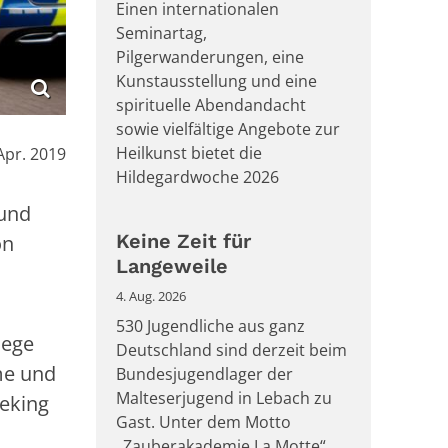
Einen internationalen
Seminartag,
Pilgerwanderungen, eine
Kunstausstellung und eine
spirituelle Abendandacht
sowie vielfältige Angebote zur
Heilkunst bietet die
Apr. 2019
Hildegardwoche 2026
und
Keine Zeit für
on
Langeweile
4. Aug. 2026
530 Jugendliche aus ganz
lege
Deutschland sind derzeit beim
me und
Bundesjugendlager der
Malteserjugend in Lebach zu
deking
Gast. Unter dem Motto
„Zauberakademie La Motte“