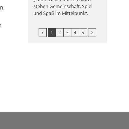
stehen Gemeinschaft, Spiel
im
und Spaß im Mittelpunkt.
r
Vorherige Seite
Nächste Seite
1
2
3
4
5