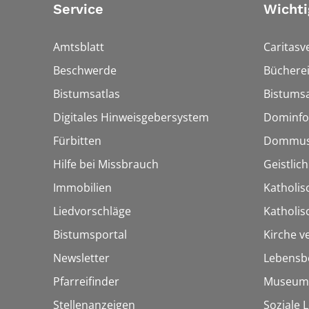
Service
Wichti
Amtsblatt
Caritasv
Beschwerde
Bücherei
Bistumsatlas
Bistumsa
Digitales Hinweisgebersystem
Dominfo
Fürbitten
Dommus
Hilfe bei Missbrauch
Geistlic
Immobilien
Katholis
Liedvorschläge
Katholi
Bistumsportal
Kirche v
Newsletter
Lebensb
Pfarreifinder
Museum
Stellenanzeigen
Soziale 