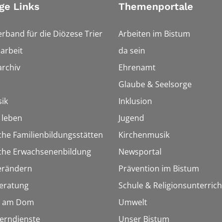
ge Links
Themenportale
erband für die Diözese Trier
Arbeiten im Bistum
arbeit
da sein
rchiv
Ehrenamt
Glaube & Seelsorge
ik
Inklusion
h leben
Jugend
che Familienbildungsstätten
Kirchenmusik
sche Erwachsenenbildung
Newsportal
erändern
Prävention im Bistum
eratung
Schule & Religionsunterrich
 am Dom
Umwelt
Lerndienste
Unser Bistum