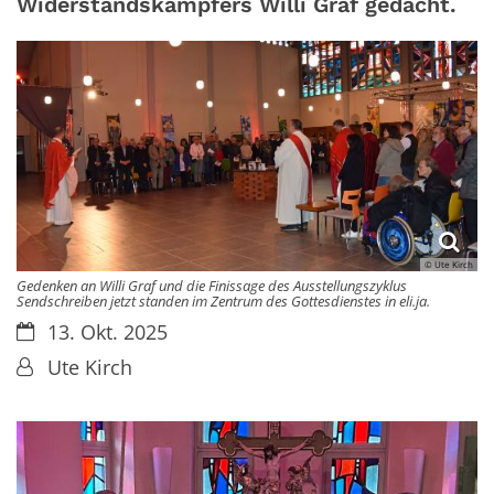
Widerstandskämpfers Willi Graf gedacht.
© Ute Kirch
Gedenken an Willi Graf und die Finissage des Ausstellungszyklus
Sendschreiben jetzt standen im Zentrum des Gottesdienstes in eli.ja.
Datum:
13. Okt. 2025
Von:
Ute Kirch