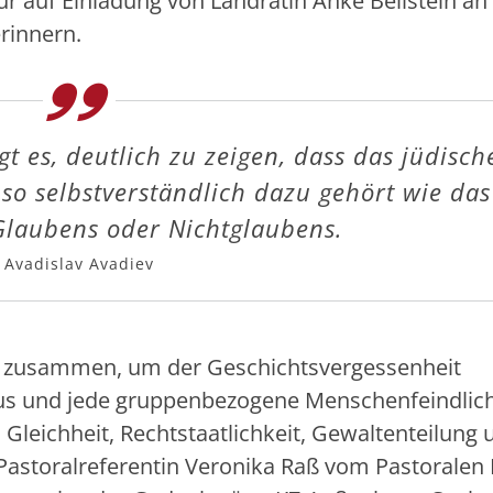
tur auf Einladung von Landrätin Anke Beilstein an
erinnern.
t es, deutlich zu zeigen, dass das jüdisch
o selbstverständlich dazu gehört wie das
Glaubens oder Nichtglaubens.
Avadislav Avadiev
zusammen, um der Geschichtsvergessenheit
us und jede gruppenbezogene Menschenfeindlich
, Gleichheit, Rechtstaatlichkeit, Gewaltenteilung 
 Pastoralreferentin Veronika Raß vom Pastorale