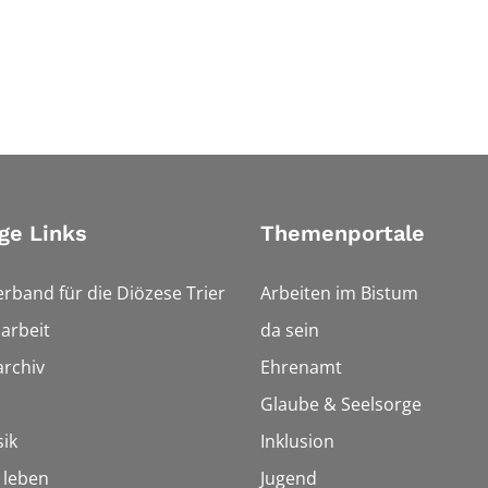
ge Links
Themenportale
erband für die Diözese Trier
Arbeiten im Bistum
arbeit
da sein
rchiv
Ehrenamt
Glaube & Seelsorge
ik
Inklusion
h leben
Jugend