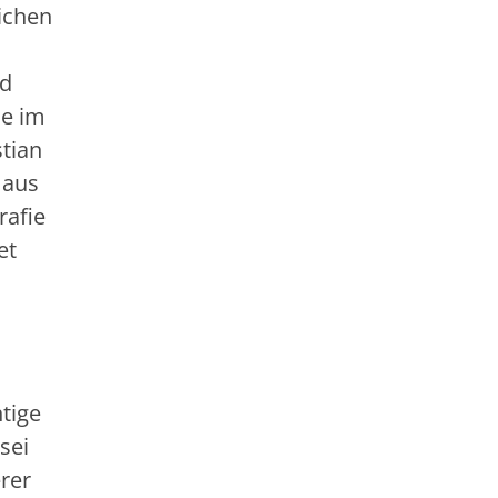
ichen
nd
ie im
tian
 aus
rafie
et
tige
sei
rer