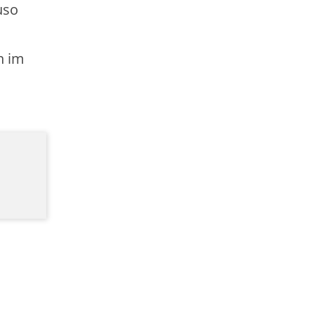
uso
h im