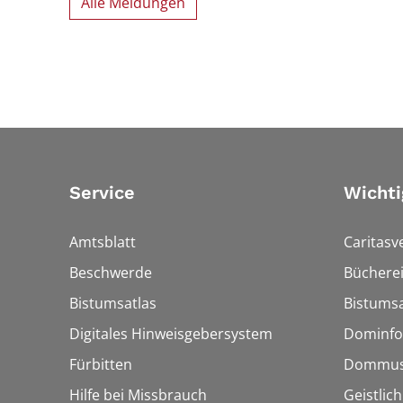
Alle Meldungen
Service
Wichti
Amtsblatt
Caritasv
Beschwerde
Bücherei
Bistumsatlas
Bistumsa
Digitales Hinweisgebersystem
Dominfo
Fürbitten
Dommus
Hilfe bei Missbrauch
Geistlic