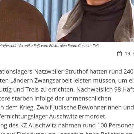
© 
alreferentin Veronika Raß vom Pastoralen Raum Cochem-Zell.
Datum:
19. 
tionslagers Natzweiler-Struthof hatten rund 240
tzten Ländern Zwangsarbeit leisten müssen, um e
ttig und Treis zu errichten. Nachweislich 98 Häft
ere starben infolge der unmenschlichen
h dem Krieg. Zwölf jüdische Bewohnerinnen und
ernichtungslager Auschwitz ermordet.
eiung des KZ Auschwitz nahmen rund 100 Persone