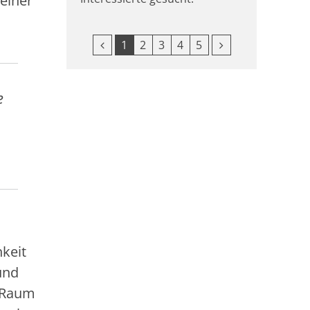
 einer
Vorherige Seite
Nächste Seite
1
2
3
4
5
e
keit
und
n Raum