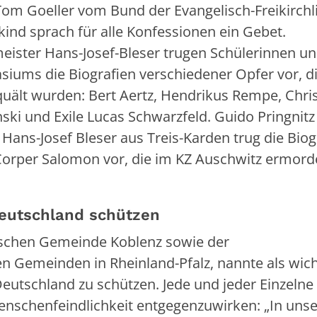
om Goeller vom Bund der Evangelisch-Freikirchl
kind sprach für alle Konfessionen ein Gebet.
ster Hans-Josef-Bleser trugen Schülerinnen u
iums die Biografien verschiedener Opfer vor, d
uält wurden: Bert Aertz, Hendrikus Rempe, Chris
ski und Exile Lucas Schwarzfeld. Guido Pringnitz
 Hans-Josef Bleser aus Treis-Karden trug die Biog
Corper Salomon vor, die im KZ Auschwitz ermord
Deutschland schützen
dischen Gemeinde Koblenz sowie der
n Gemeinden in Rheinland-Pfalz, nannte als wich
Deutschland zu schützen. Jede und jeder Einzelne 
nschenfeindlichkeit entgegenzuwirken: „In unse