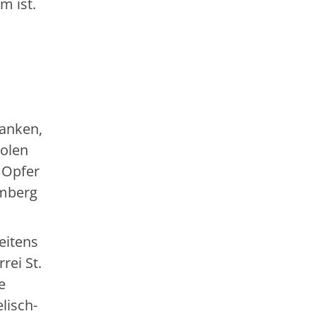
m ist.
ranken,
Polen
 Opfer
emberg
eitens
rei St.
e
lisch-