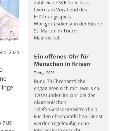
Zahlreiche SVE Trier-Fans
feiern am Vorabend des
Eröffnungsspiels
Wortgottesdienst in der Kirche
St. Martin im Trierer
Maarviertel.
Sven Ziegler/EFG
Feb. 2025
Ein offenes Ohr für
Menschen in Krisen
0
7. Aug. 2026
ine
Rund 70 Ehrenamtliche
linge
engagieren sich mit jeweils ca.
120 Stunden im Jahr bei der
ökumenischen
TelefonSeelsorge Mittelrhein.
Für den ehrenamtlichen Dienst
n aus
werden regelmäßig neue
Interessierte gesucht.