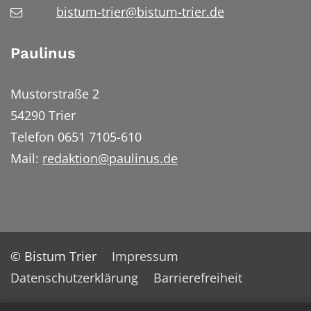
bistum-trier@bistum-trier.de
Paulinus
Mustorstraße 2
54290 Trier
Telefon 0651 7105-610
Mail:
redaktion@paulinus.de
© Bistum Trier
Impressum
Datenschutzerklärung
Barrierefreiheit