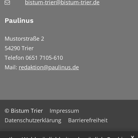
bistum-trier@bistum-trier.de
Paulinus
Mustorstraße 2
54290 Trier
Telefon 0651 7105-610
Mail:
redaktion@paulinus.de
© Bistum Trier
Impressum
Datenschutzerklärung
Barrierefreiheit
✕