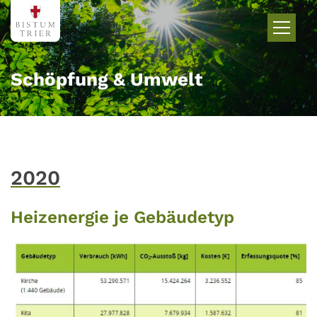
Zum Inhalt springen
Schöpfung & Umwelt
2020
Heizenergie je Gebäudetyp