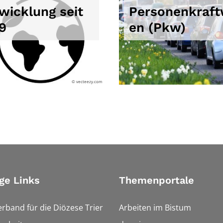
wicklung seit
Personenkraf
9
en (Pkw)
© vecteezy.com
© bad
ge Links
Themenportale
erband für die Diözese Trier
Arbeiten im Bistum