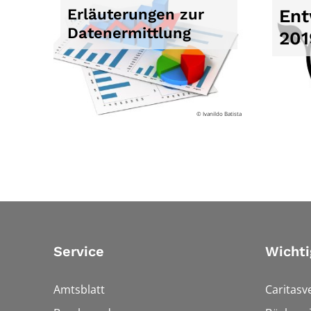
Erläuterungen zur
Ent
Datenermittlung
201
© Ivanildo Batista
Service
Wichti
Amtsblatt
Caritasv