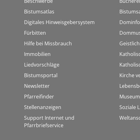
Beschwerde
Bücherei
Bistumsatlas
Bistumsa
Digitales Hinweisgebersystem
Dominfo
Fürbitten
Dommus
Hilfe bei Missbrauch
Geistlic
Immobilien
Katholis
Liedvorschläge
Katholi
Bistumsportal
Kirche v
Newsletter
Lebensb
Pfarreifinder
Museum
Stellenanzeigen
Soziale 
Support Internet und
Weltans
Pfarrbriefservice