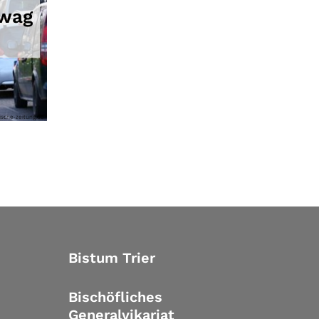
twag
ische-zeitung.de
Bistum Trier
Bischöfliches
Generalvikariat