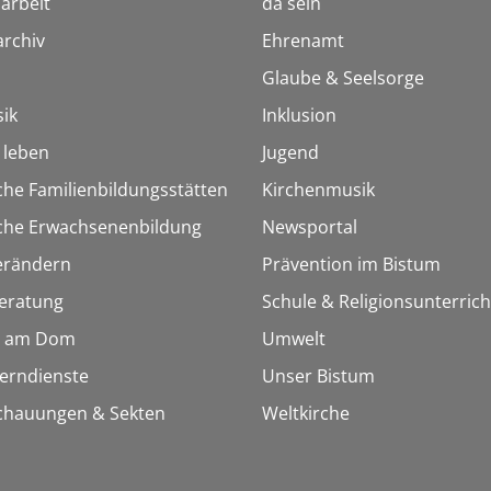
arbeit
da sein
rchiv
Ehrenamt
Glaube & Seelsorge
ik
Inklusion
h leben
Jugend
che Familienbildungsstätten
Kirchenmusik
sche Erwachsenenbildung
Newsportal
erändern
Prävention im Bistum
eratung
Schule & Religionsunterrich
 am Dom
Umwelt
Lerndienste
Unser Bistum
chauungen & Sekten
Weltkirche