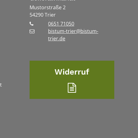
Mustorstraße 2
54290
Trier
0651 71050
bistum-trier@bistum-
trier.de
Widerruf
t