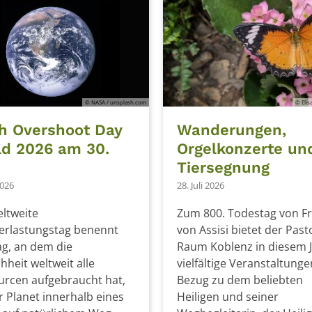
© NASA / unsplash.com
© Elis
h Overshoot Day
Wanderungen,
d 2026 am 30.
Orgelkonzerte un
Tiersegnung
2026
28. Juli 2026
ltweite
Zum 800. Todestag von F
erlastungstag benennt
von Assisi bietet der Past
g, an dem die
Raum Koblenz in diesem 
heit weltweit alle
vielfältige Veranstaltunge
urcen aufgebraucht hat,
Bezug zu dem beliebten
r Planet innerhalb eines
Heiligen und seiner