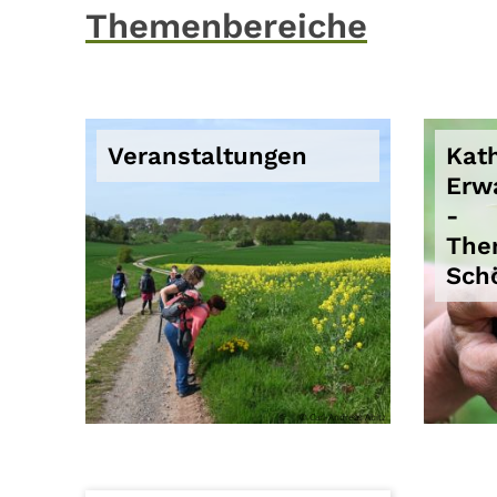
Themenbereiche
Veranstaltungen
Kat
Erw
-
The
Sch
© Carl-Andreas Abitz