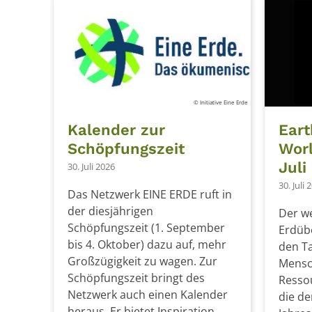
© Initiative Eine Erde
Kalender zur
Eart
Schöpfungszeit
Worl
Juli
30. Juli 2026
30. Juli 
Das Netzwerk EINE ERDE ruft in
der diesjährigen
Der we
Schöpfungszeit (1. September
Erdüb
bis 4. Oktober) dazu auf, mehr
den Ta
Großzügigkeit zu wagen. Zur
Mensch
Schöpfungszeit bringt des
Resso
Netzwerk auch einen Kalender
die de
heraus. Er bietet Inspiration