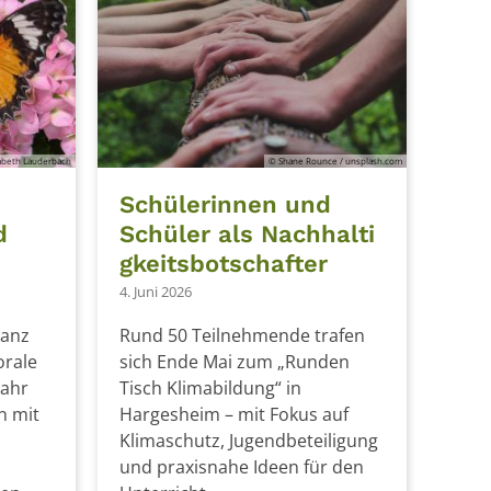
abeth Lauderbach
© Shane Rounce / unsplash.com
Schülerinnen und
d
Schüler als Nachhalti
gkeitsbotschafter
4. Juni 2026
ranz
Rund 50 Teilnehmende trafen
orale
sich Ende Mai zum „Runden
Jahr
Tisch Klimabildung“ in
n mit
Hargesheim – mit Fokus auf
Klimaschutz, Jugendbeteiligung
und praxisnahe Ideen für den