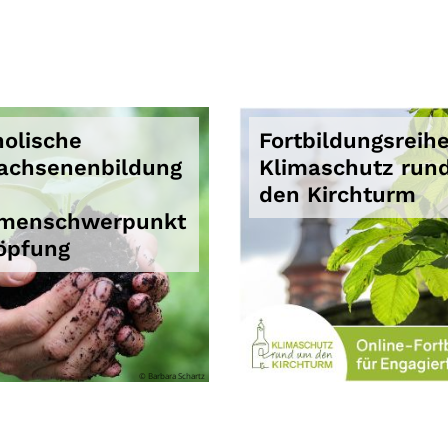
holische
Fortbildungsreihe
achsenenbildung
Klimaschutz run
den Kirchturm
menschwerpunkt
öpfung
© Barbara Schartz