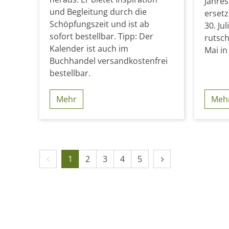
Jahres
und Begleitung durch die
ersetz
Schöpfungszeit und ist ab
30. Ju
sofort bestellbar. Tipp: Der
rutsch
Kalender ist auch im
Mai in
Buchhandel versandkostenfrei
bestellbar.
Mehr
Meh
Vorherige Seite
Nächste Seite
1
2
3
4
5