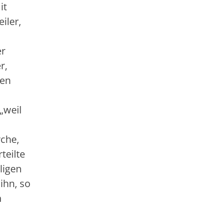
it
iler,
er
r,
len
„weil
rche,
teilte
ligen
ihn, so
h