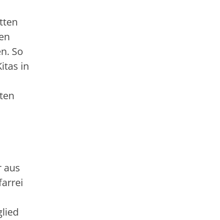
tten
uen
n. So
itas in
ften
r aus
farrei
glied