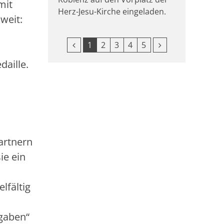
mit
Herz-Jesu-Kirche eingeladen.
weit:
Vorherige Seite
Nächste Seite
1
2
3
4
5
aille.
artnern
ie ein
lfältig
fgaben“