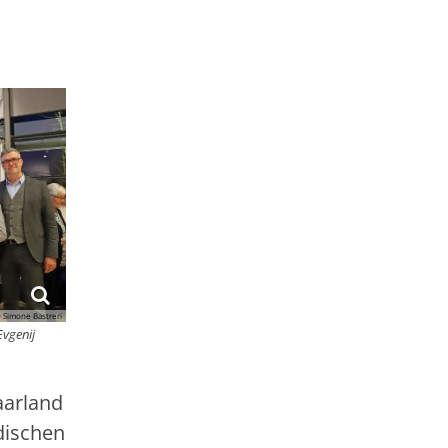
 Simone Bastreri
Evgenij
aarland
dischen