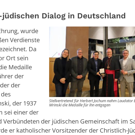
h-jüdischen Dialog in Deutschland
 Ehrung, wurde
ßen Verdienste
ezeichnet. Da
or Ort sein
die Medaille
ührer der
der der
 des
©
Stellvertretend für Herbert Jochum nahm Laudator 
nski, der 1937
Mrinski die Medaille für ihn entgegen
 sei einer der
nd Verbündeten der jüdischen Gemeinschaft im S
 er katholischer Vorsitzender der Christlich-Jü