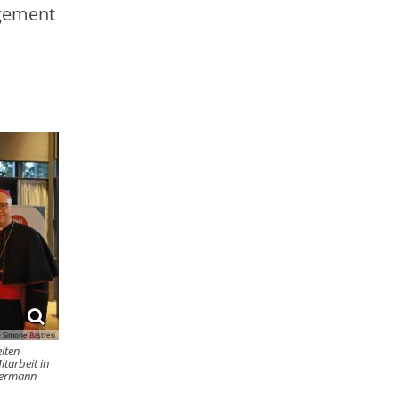
agement
 Simone Bastreri
lten
tarbeit in
kermann