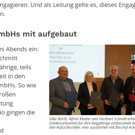
 engagieren. Und als Leitung gelte es, dieses Eng
en.
gGmbHs mit aufgebaut
es Abends ein:
Schmitt
hrige, teils
it in den
GmbHs. So wie
großen
rtung
io gingen die
©
Silke Barth, Alfred Mader und Heribert Schmitt erhie
Dankesurkunden für ihre langjährige umfassende Mi
den Aufsichtsräten. Hier zusammen mit Bischof Ac
nd