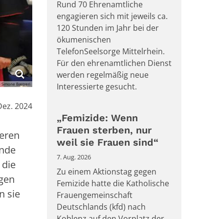
Rund 70 Ehrenamtliche
engagieren sich mit jeweils ca.
120 Stunden im Jahr bei der
ökumenischen
TelefonSeelsorge Mittelrhein.
Für den ehrenamtlichen Dienst
werden regelmäßig neue
 Simone Bastreri
Interessierte gesucht.
:
Dez. 2024
„Femizide: Wenn
Frauen sterben, nur
ieren
weil sie Frauen sind“
inde
7. Aug. 2026
 die
Zu einem Aktionstag gegen
agen
Femizide hatte die Katholische
n sie
Frauengemeinschaft
Deutschlands (kfd) nach
Koblenz auf den Vorplatz der