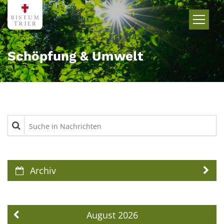
Zum Inhalt springen
Schöpfung & Umwelt
Suche in Nachrichten
Archiv
August 2026
Vorherige Seite