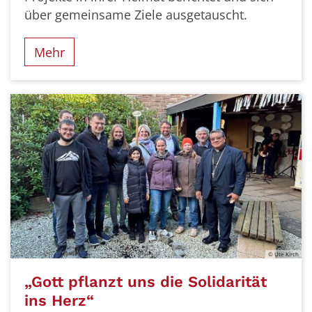
über gemeinsame Ziele ausgetauscht.
Mehr
© Ute Kirch
„Gott pflanzt uns die Solidarität
ins Herz“