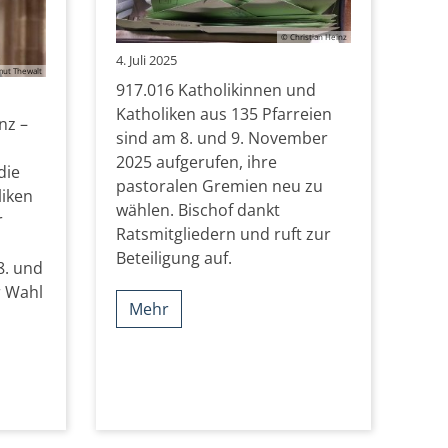
© Christian Heinz
4. Juli 2025
ut Thewalt
917.016 Katholikinnen und
Katholiken aus 135 Pfarreien
nz –
sind am 8. und 9. November
2025 aufgerufen, ihre
die
pastoralen Gremien neu zu
liken
wählen. Bischof dankt
r
Ratsmitgliedern und ruft zur
Beteiligung auf.
. und
r Wahl
Mehr