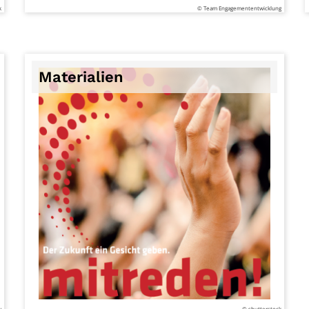
k
© Team Engagemententwicklung
Materialien
y
© shutterstock