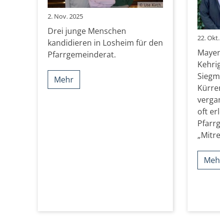
© Ute Kirch
2. Nov. 2025
Drei junge Menschen
22. Okt
kandidieren in Losheim für den
Mayen
Pfarrgemeinderat.
Kehrig
Siegm
Mehr
Kürre
verga
oft er
Pfarr
„Mitre
Meh