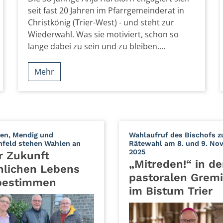
seit fast 20 Jahren im Pfarrgemeinderat in
Christkönig (Trier-West) - und steht zur
Wiederwahl. Was sie motiviert, schon so
lange dabei zu sein und zu bleiben....
Mehr
en, Mendig und
Wahlaufruf des Bischofs z
:
nfeld stehen Wahlen an
Rätewahl am 8. und 9. No
:
2025
r Zukunft
„Mitreden!“ in d
hlichen Lebens
pastoralen Grem
bestimmen
im Bistum Trier