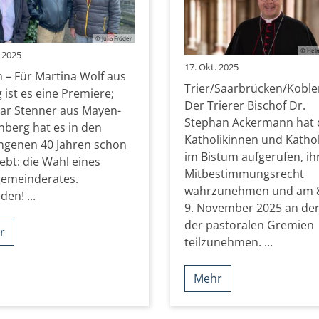
© Julia Fröder
© Helm
. 2025
17. Okt. 2025
 – Für Martina Wolf aus
Trier/Saarbrücken/Koble
 ist es eine Premiere;
Der Trierer Bischof Dr.
ar Stenner aus Mayen-
Stephan Ackermann hat 
nberg hat es in den
Katholikinnen und Katho
ngenen 40 Jahren schon
im Bistum aufgerufen, ih
lebt: die Wahl eines
Mitbestimmungsrecht
gemeinderates.
wahrzunehmen und am 8
den! ...
9. November 2025 an de
der pastoralen Gremien
r
teilzunehmen. ...
Mehr