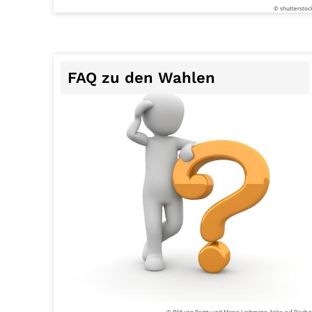
© shutterstoc
FAQ zu den Wahlen
© Bild von Peggy und Marco Lachmann-Anke auf Pixaba