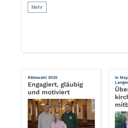
Mehr
:
Rätewahl 2025
In May
Lange
Engagiert, gläubig
Übe
und motiviert
kirc
mit