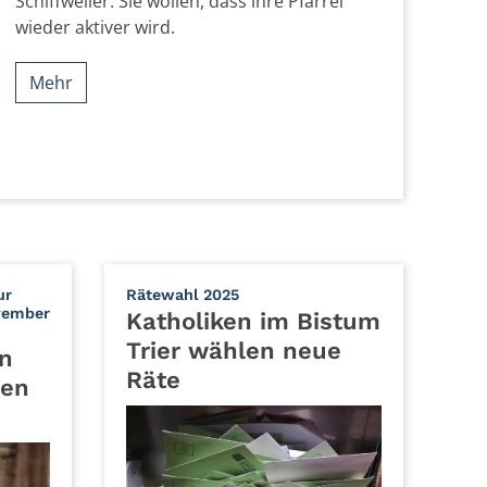
Schiffweiler. Sie wollen, dass ihre Pfarrei
wieder aktiver wird.
Mehr
:
ur
Rätewahl 2025
vember
Katholiken im Bistum
Trier wählen neue
en
Räte
ien