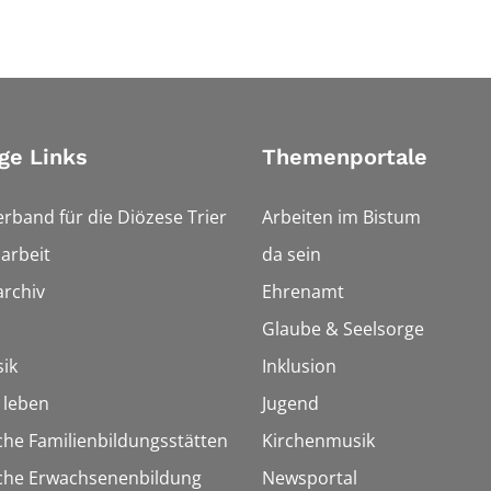
ge Links
Themenportale
erband für die Diözese Trier
Arbeiten im Bistum
arbeit
da sein
rchiv
Ehrenamt
Glaube & Seelsorge
ik
Inklusion
h leben
Jugend
che Familienbildungsstätten
Kirchenmusik
sche Erwachsenenbildung
Newsportal