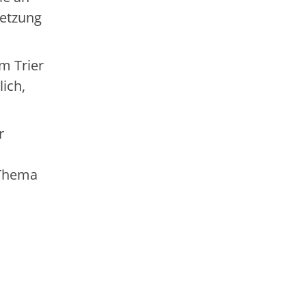
setzung
m Trier
lich,
r
 Thema