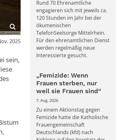
Rund 70 Ehrenamtliche
engagieren sich mit jeweils ca.
120 Stunden im Jahr bei der
ökumenischen
TelefonSeelsorge Mittelrhein.
abeth Lauderbach
Für den ehrenamtlichen Dienst
Nov. 2025
werden regelmäßig neue
Interessierte gesucht.
i sein,
diese
„Femizide: Wenn
 des
Frauen sterben, nur
weil sie Frauen sind“
7. Aug. 2026
Zu einem Aktionstag gegen
Femizide hatte die Katholische
Bistum
Frauengemeinschaft
n,
Deutschlands (kfd) nach
Koblenz auf den Vorplatz der