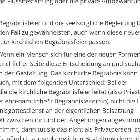
ne Flussbestattung oder die private Aufbewahru
e Begräbnisfeier und die seelsorgliche Begleitung 
en Fall zu gewährleisten, auch wenn diese neue
zur kirchlichen Begräbnisfeier passen.
 Wenn ein Mensch sich für eine der neuen Forme
irchlicher Seite diese Entscheidung an und such
der Gestaltung. Das kirchliche Begräbnis kann
auch, mit dem folgenden Unterschied: Bei der
e die kirchliche Begräbnisfeier leitet (also Priest
r ehrenamtliche*r Begräbnisleiter*in) nicht die 
isgottesdienst an der eigentlichen Beisetzung
takt zwischen ihr und den Angehörigen abgestimm
nimmt, dann tut sie das nicht als Privatperson, 
s, nämlich zur seelsorglichen Begleitung derer, d