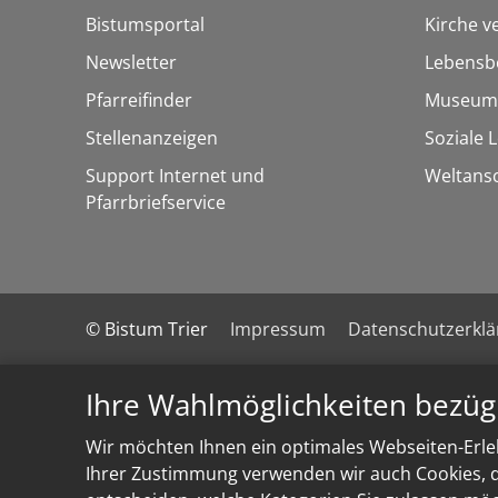
Bistumsportal
Kirche v
Newsletter
Lebensb
Pfarreifinder
Museum
Stellenanzeigen
Soziale 
Support Internet und
Weltans
Pfarrbriefservice
© Bistum Trier
Impressum
Datenschutzerkl
Ihre Wahlmöglichkeiten bezüg
Wir möchten Ihnen ein optimales Webseiten-Erleb
Ihrer Zustimmung verwenden wir auch Cookies, di