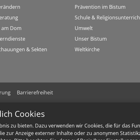
erändern
Prävention im Bistum
eratung
Schule & Religionsunterrich
 am Dom
Umwelt
Lerndienste
Unser Bistum
chauungen & Sekten
Weltkirche
ärung
Barrierefreiheit
lich Cookies
nis zu bieten. Dazu verwenden wir Cookies, die für das Fu
e zur Anzeige externer Inhalte oder zu anonymen Statisti