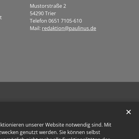
Mustorstraße 2
54290 Trier
t
Telefon 0651 7105-610
Mail:
redaktion@paulinus.de
✕
nktionieren unserer Website notwendig sind. Mit
kzwecken genutzt werden. Sie können selbst