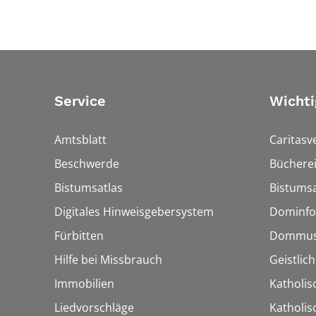
Service
Wichti
Amtsblatt
Caritasv
Beschwerde
Bücherei
Bistumsatlas
Bistumsa
Digitales Hinweisgebersystem
Dominfo
Fürbitten
Dommus
Hilfe bei Missbrauch
Geistlic
Immobilien
Katholis
Liedvorschläge
Katholi