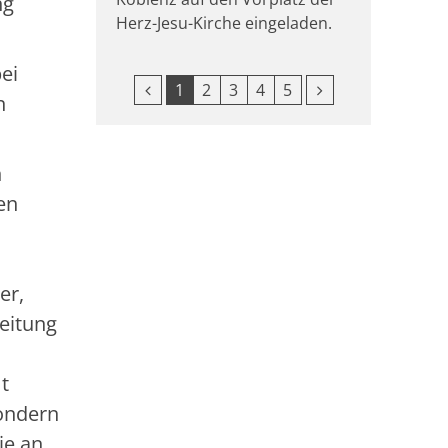
ng
Herz-Jesu-Kirche eingeladen.
bei
Vorherige Seite
Nächste Seite
1
2
3
4
5
n
n
en
er,
Leitung
t
sondern
ie an