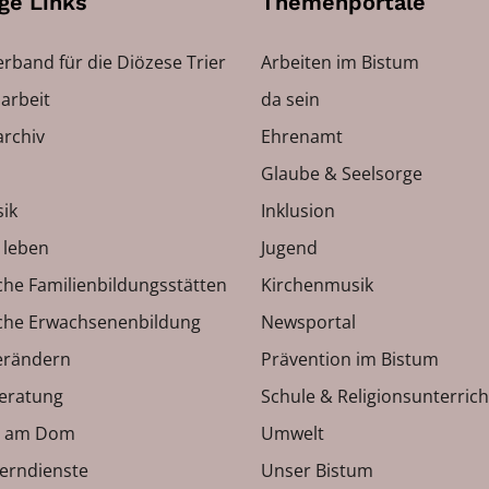
ge Links
Themenportale
erband für die Diözese Trier
Arbeiten im Bistum
arbeit
da sein
rchiv
Ehrenamt
Glaube & Seelsorge
ik
Inklusion
h leben
Jugend
che Familienbildungsstätten
Kirchenmusik
sche Erwachsenenbildung
Newsportal
erändern
Prävention im Bistum
eratung
Schule & Religionsunterrich
 am Dom
Umwelt
Lerndienste
Unser Bistum