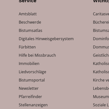
Service
Wichti
Amtsblatt
Caritasv
Beschwerde
Bücherei
Bistumsatlas
Bistumsa
Digitales Hinweisgebersystem
Dominfo
Fürbitten
Dommus
Hilfe bei Missbrauch
Geistlic
Immobilien
Katholis
Liedvorschläge
Katholi
Bistumsportal
Kirche v
Newsletter
Lebensb
Pfarreifinder
Museum
Stellenanzeigen
Soziale 