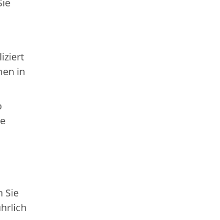
Sie
iziert
men in
o
ne
 Sie
hrlich