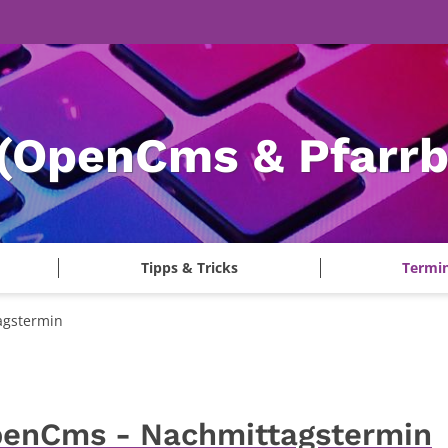
(OpenCms & Pfarrbr
Tipps & Tricks
Termi
agstermin
penCms - Nachmittagstermin