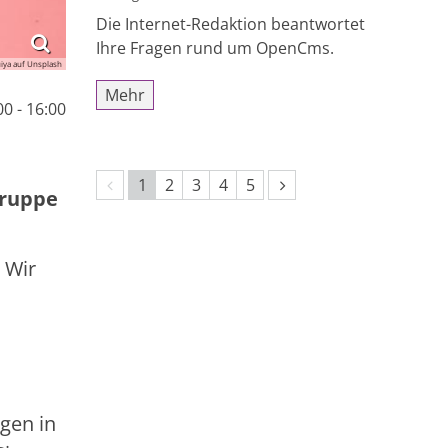
Die Internet-Redaktion beantwortet
Ihre Fragen rund um OpenCms.
iya auf Unsplash
Mehr
0 - 16:00
Vorherige Seite
Nächste Seite
1
2
3
4
5
gruppe
 Wir
agen in