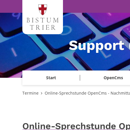
Zum Inhalt springen
Support 
Start
OpenCms
Termine
Online-Sprechstunde OpenCms - Nachmitt
Online-Sprechstunde O