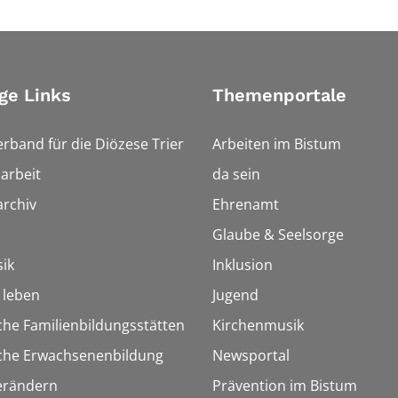
ge Links
Themenportale
erband für die Diözese Trier
Arbeiten im Bistum
arbeit
da sein
rchiv
Ehrenamt
Glaube & Seelsorge
ik
Inklusion
h leben
Jugend
che Familienbildungsstätten
Kirchenmusik
sche Erwachsenenbildung
Newsportal
erändern
Prävention im Bistum