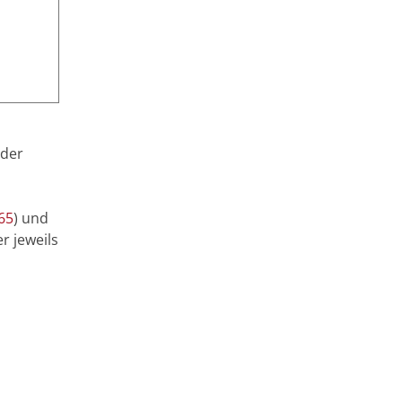
n
 der
65
) und
r jeweils