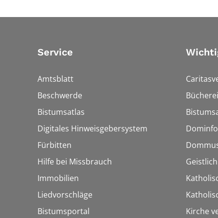
Service
Wichti
Amtsblatt
Caritasv
Beschwerde
Bücherei
Bistumsatlas
Bistumsa
Digitales Hinweisgebersystem
Dominfo
Fürbitten
Dommus
Hilfe bei Missbrauch
Geistlic
Immobilien
Katholis
Liedvorschläge
Katholi
Bistumsportal
Kirche v