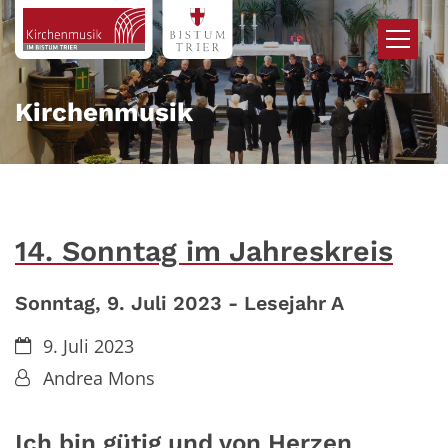
Zum Inhalt springen
Kirchenmusik
14. Sonntag im Jahreskreis
Sonntag, 9. Juli 2023 - Lesejahr A
Datum:
9. Juli 2023
Von:
Andrea Mons
Ich bin gütig und von Herzen