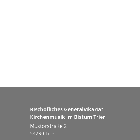
Bischöfliches Generalvikariat -
Kirchenmusik im Bistum Trier
Mustorstraße 2
54290
Trier