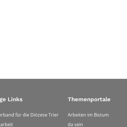
ge Links
Themenportale
erband für die Diözese Trier
Arbeiten im Bistum
arbeit
da sein