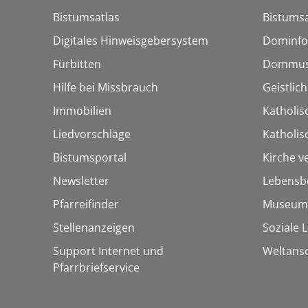
Bistumsatlas
Bistumsa
Digitales Hinweisgebersystem
Dominfo
Fürbitten
Dommus
Hilfe bei Missbrauch
Geistlic
Immobilien
Katholis
Liedvorschläge
Katholi
Bistumsportal
Kirche v
Newsletter
Lebensb
Pfarreifinder
Museum
Stellenanzeigen
Soziale 
Support Internet und
Weltans
Pfarrbriefservice