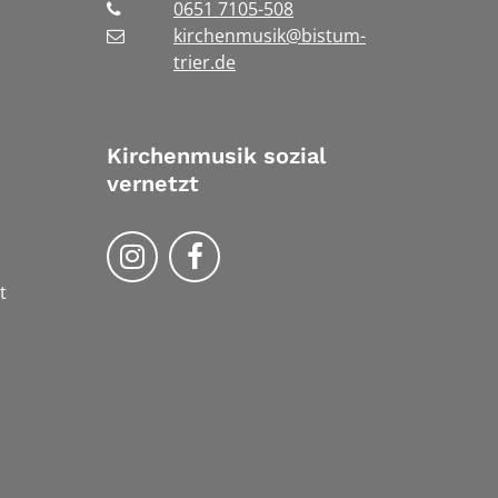
0651 7105-508
kirchenmusik@bistum-
trier.de
Kirchenmusik sozial
vernetzt
Kirchenmusik im Bistum Trier au
Kirchennmusik im Bistum T
t