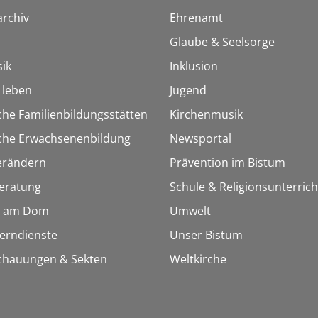
rchiv
Ehrenamt
Glaube & Seelsorge
ik
Inklusion
h leben
Jugend
che Familienbildungsstätten
Kirchenmusik
sche Erwachsenenbildung
Newsportal
erändern
Prävention im Bistum
eratung
Schule & Religionsunterrich
 am Dom
Umwelt
Lerndienste
Unser Bistum
chauungen & Sekten
Weltkirche