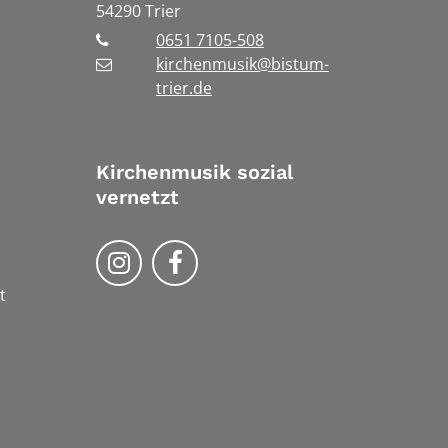
54290
Trier
0651 7105-508
kirchenmusik@bistum-
trier.de
Kirchenmusik sozial
vernetzt
Kirchenmusik im Bistum Trier au
Kirchennmusik im Bistum T
t