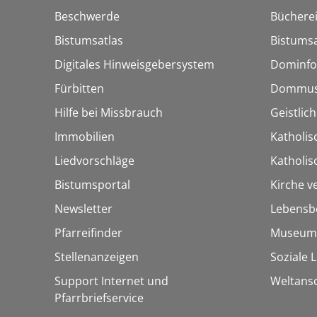
Beschwerde
Bücherei
Bistumsatlas
Bistumsa
Digitales Hinweisgebersystem
Dominfo
Fürbitten
Dommus
Hilfe bei Missbrauch
Geistlic
Immobilien
Katholis
Liedvorschläge
Katholi
Bistumsportal
Kirche v
Newsletter
Lebensb
Pfarreifinder
Museum
Stellenanzeigen
Soziale 
Support Internet und
Weltans
Pfarrbriefservice