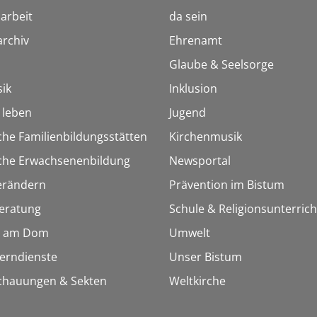
arbeit
da sein
rchiv
Ehrenamt
Glaube & Seelsorge
ik
Inklusion
h leben
Jugend
che Familienbildungsstätten
Kirchenmusik
sche Erwachsenenbildung
Newsportal
erändern
Prävention im Bistum
eratung
Schule & Religionsunterrich
 am Dom
Umwelt
Lerndienste
Unser Bistum
chauungen & Sekten
Weltkirche