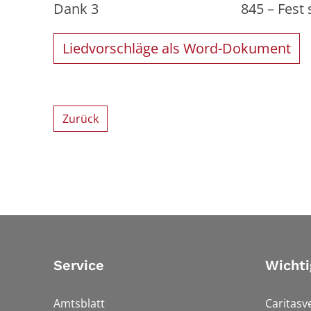
Dank 3 845 – Fest soll mei
Liedvorschläge als Word-Dokument
Zurück
Service
Wichti
Amtsblatt
Caritasv