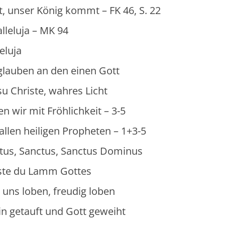
unser König kommt – FK 46, S. 22
leluja – MK 94
eluja
an den einen Gott
ste, wahres Licht
it Fröhlichkeit – 3-5
iligen Propheten – 1+3-5
ctus, Sanctus Dominus
u Lamm Gottes
en, freudig loben
ft und Gott geweiht