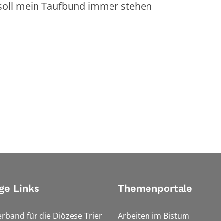
n Taufbund immer stehen
ge Links
Themenportale
erband für die Diözese Trier
Arbeiten im Bistum