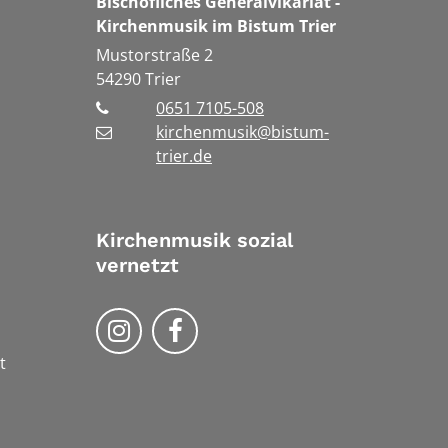
Bischöfliches Generalvikariat -
Kirchenmusik im Bistum Trier
Mustorstraße 2
54290
Trier
0651 7105-508
kirchenmusik@bistum-
trier.de
Kirchenmusik sozial
vernetzt
Kirchenmusik im Bistum Trier au
Kirchennmusik im Bistum T
t