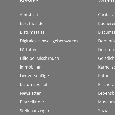
Service
Wichti
Amtsblatt
Caritasv
Beschwerde
Bücherei
Bistumsatlas
Bistumsa
Digitales Hinweisgebersystem
Dominfo
Fürbitten
Dommus
Hilfe bei Missbrauch
Geistlic
Immobilien
Katholis
Liedvorschläge
Katholi
Bistumsportal
Kirche v
Newsletter
Lebensb
Pfarreifinder
Museum
Stellenanzeigen
Soziale 