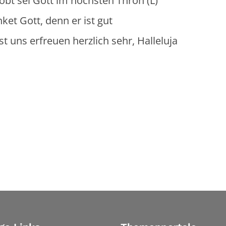
t im höchsten Thron (L)
 denn er ist gut
uen herzlich sehr, Halleluja