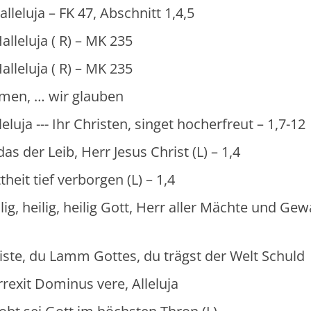
luja – FK 47, Abschnitt 1,4,5
leluja ( R) – MK 235
leluja ( R) – MK 235
wir glauben
hr Christen, singet hocherfreut – 1,7-12
ib, Herr Jesus Christ (L) – 1,4
f verborgen (L) – 1,4
eilig Gott, Herr aller Mächte und Gewa
mm Gottes, du trägst der Welt Schuld
t Dominus vere, Alleluja