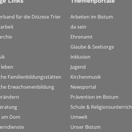
ge Links
Themenportale
erband für die Diözese Trier
Arbeiten im Bistum
arbeit
da sein
rchiv
Ehrenamt
Glaube & Seelsorge
ik
Inklusion
h leben
Jugend
che Familienbildungsstätten
Kirchenmusik
sche Erwachsenenbildung
Newsportal
erändern
Prävention im Bistum
eratung
Schule & Religionsunterrich
 am Dom
Umwelt
Lerndienste
Unser Bistum