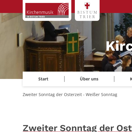
Zum Inhalt springen
Kir
Start
Über uns
Zweiter Sonntag der Osterzeit - Weißer Sonntag
Zweiter Sonntag der Ost