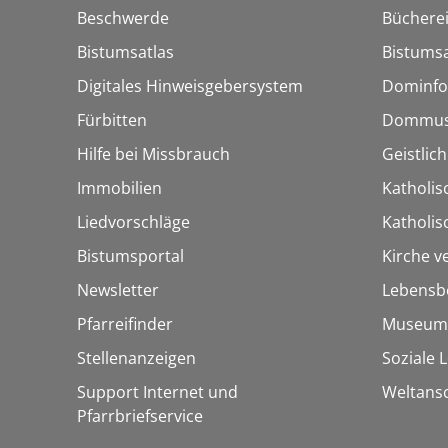
Beschwerde
Bücherei
Bistumsatlas
Bistumsa
Digitales Hinweisgebersystem
Dominfo
Fürbitten
Dommus
Hilfe bei Missbrauch
Geistlic
Immobilien
Katholis
Liedvorschläge
Katholi
Bistumsportal
Kirche v
Newsletter
Lebensb
Pfarreifinder
Museum
Stellenanzeigen
Soziale 
Support Internet und
Weltans
Pfarrbriefservice