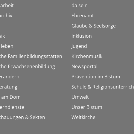
arbeit
da sein
rchiv
Ehrenamt
Glaube & Seelsorge
ik
Inklusion
h leben
Jugend
che Familienbildungsstätten
Kirchenmusik
sche Erwachsenenbildung
Newsportal
erändern
Prävention im Bistum
eratung
Schule & Religionsunterrich
 am Dom
Umwelt
Lerndienste
Unser Bistum
chauungen & Sekten
Weltkirche