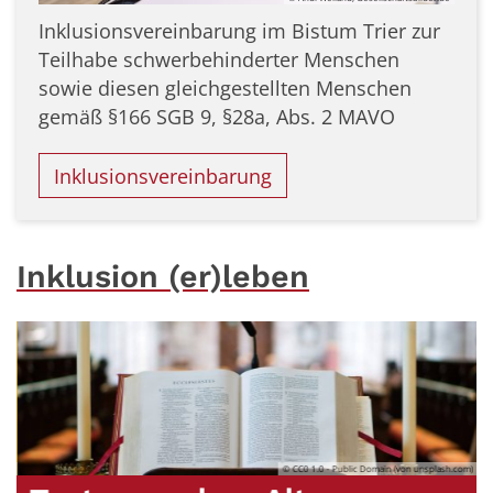
Inklusionsvereinbarung im Bistum Trier zur
Teilhabe schwerbehinderter Menschen
sowie diesen gleichgestellten Menschen
gemäß §166 SGB 9, §28a, Abs. 2 MAVO
Inklusionsvereinbarung
Inklusion (er)leben
.de
© CC0 1.0 - Public Domain (von unsplash.com)