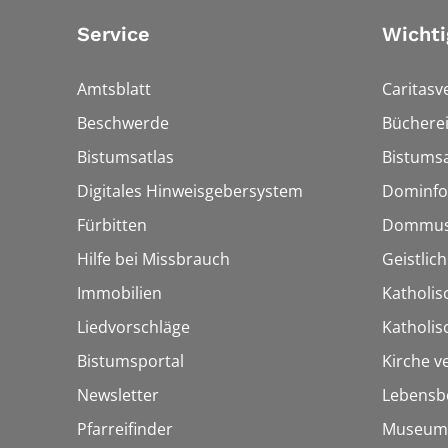
Service
Wichti
Amtsblatt
Caritasv
Beschwerde
Bücherei
Bistumsatlas
Bistumsa
Digitales Hinweisgebersystem
Dominfo
Fürbitten
Dommus
Hilfe bei Missbrauch
Geistlic
Immobilien
Katholis
Liedvorschläge
Katholi
Bistumsportal
Kirche v
Newsletter
Lebensb
Pfarreifinder
Museum