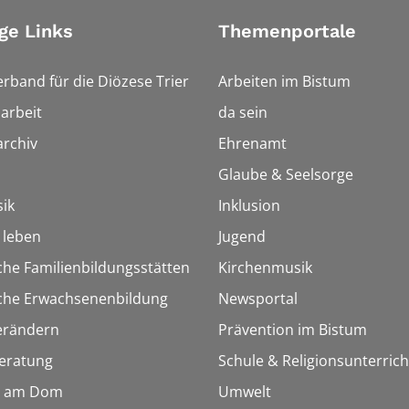
ge Links
Themenportale
erband für die Diözese Trier
Arbeiten im Bistum
arbeit
da sein
rchiv
Ehrenamt
Glaube & Seelsorge
ik
Inklusion
h leben
Jugend
che Familienbildungsstätten
Kirchenmusik
sche Erwachsenenbildung
Newsportal
erändern
Prävention im Bistum
eratung
Schule & Religionsunterrich
 am Dom
Umwelt