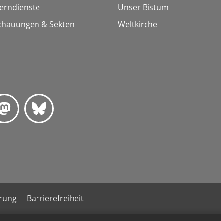
Lerndienste
Unser Bistum
chauungen & Sekten
Weltkirche
ärung
Barrierefreiheit