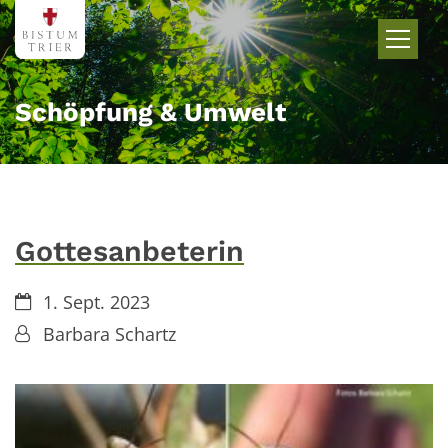
Zum Inhalt springen
Schöpfung & Umwelt
Gottesanbeterin
Datum:
1. Sept. 2023
Von:
Barbara Schartz