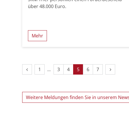
über 48.000 Euro.
Mehr
Vorherige Seite
Erste Seite
Nächste 
1
3
4
5
6
7
Weitere Meldungen finden Sie in unserem New