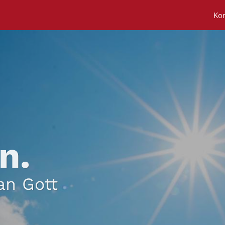
Ko
n.
an Gott