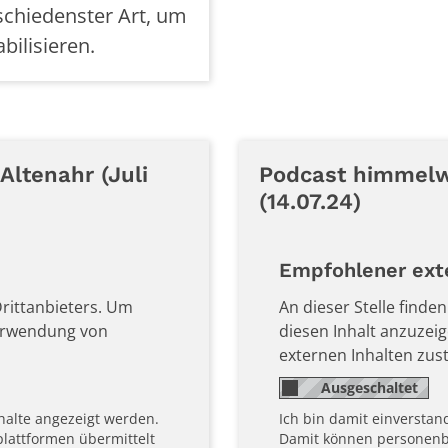
schiedenster Art, um
bilisieren.
ltenahr (Juli
Podcast himmelw
(14.07.24)
© Caritasverband Rhein-Mosel-Ahr e. V.
Empfohlener exte
 Drittanbieters. Um
An dieser Stelle finde
Verwendung von
diesen Inhalt anzuze
externen Inhalten zu
nhalte angezeigt werden.
Ich bin damit einverstan
lattformen übermittelt
Damit können personenbe