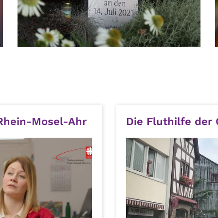
m
© Julia Fröder/Bischöfliche Pressestelle
 Rhein-Mosel-Ahr
Die Fluthilfe der