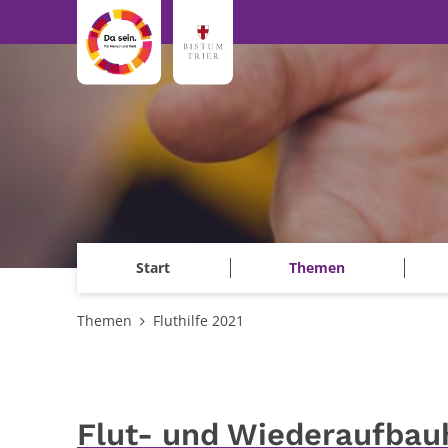
Zum Inhalt springen
Start
Themen
Themen
Fluthilfe 2021
Flut- und Wiederaufbauh