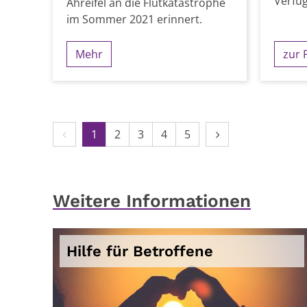
Verfü
Ahreifel an die Flutkatastrophe
im Sommer 2021 erinnert.
Mehr
zur 
Vorherige Seite
Nächste Seite
1
2
3
4
5
Weitere Informationen
Hilfe für Betroffene