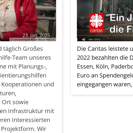
23. Jan. 2025
© Caritasverband Rhein-Mosel-Ahr e. V.
d täglich Großes
Die Caritas leistete 
hilfe-Team unseres
2022 bezahlten die 
ne mit Planungs-,
Essen, Köln, Paderbo
ientierungshilfen
Euro an Spendengelde
r Kooperationen und
eingegangen waren, 
turen,
 Ort sowie
en Infrastruktur mit
en Interessierten
n Projektform. Wir