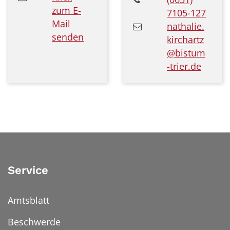
zum E-
7105-127
Mail
nathalie.
senden
kirchartz
@bistum
-trier.de
Service
Amtsblatt
Beschwerde