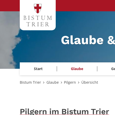
Zum Inhalt springen
Glaube &
Start
Glaube
G
Bistum Trier
Glaube
Pilgern
Übersicht
Pilgern im Bistum Trier