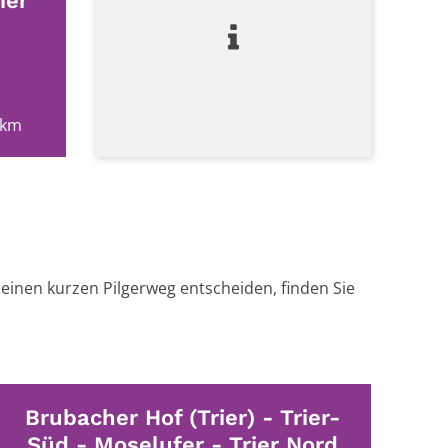
ier
 km
einen kurzen Pilgerweg entscheiden, finden Sie
Brubacher Hof (Trier) - Trier-
Süd - Moselufer - Trier Nord