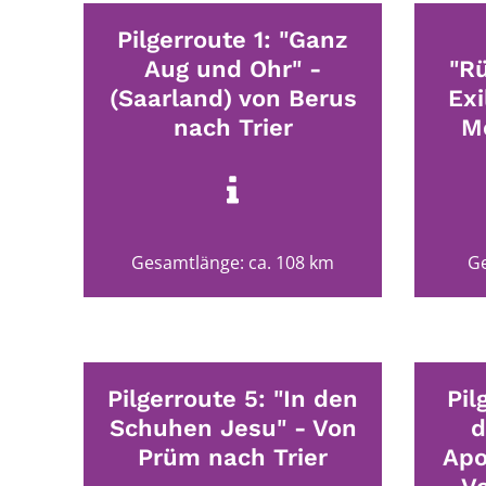
Pilgerroute 1: "Ganz
Aug und Ohr" -
"R
(Saarland) von Berus
Exi
nach Trier
Me
Gesamtlänge: ca. 108 km
Ge
Pilgerroute 5: "In den
Pil
Schuhen Jesu" - Von
d
Prüm nach Trier
Apo