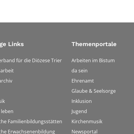
ge Links
Themenportale
erband für die Diözese Trier
Arbeiten im Bistum
arbeit
da sein
rchiv
Ehrenamt
Glaube & Seelsorge
ik
Inklusion
h leben
Jugend
che Familienbildungsstätten
Kirchenmusik
sche Erwachsenenbildung
Newsportal