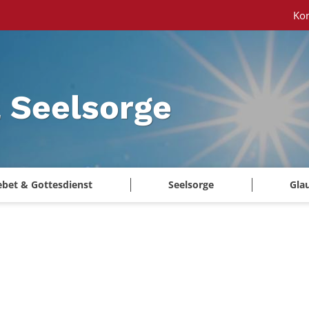
Ko
 Seelsorge
ebet & Gottesdienst
Seelsorge
Gla