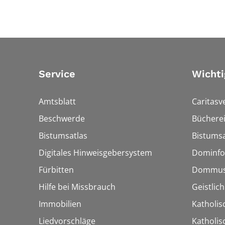
Service
Wichti
Amtsblatt
Caritasv
Beschwerde
Bücherei
Bistumsatlas
Bistumsa
Digitales Hinweisgebersystem
Dominfo
Fürbitten
Dommus
Hilfe bei Missbrauch
Geistlic
Immobilien
Katholis
Liedvorschläge
Katholi