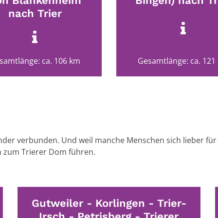
on Blankenheim
Bingen) nach Tr
nach Trier
samtlänge: ca. 106 km
Gesamtlänge: ca. 121
ander verbunden. Und weil manche Menschen sich lieber für 
en zum Trierer Dom führen.
Gutweiler - Korlingen - Trier-
Irsch - Petrisberg - Trierer