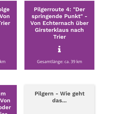
olge
Pilgerroute 4: "Der
 Von
springende Punkt" -
rier
Von Echternach über
Girsterklaus nach
Trier
 km
Gesamtlänge: ca. 39 km
"Im
Pilgern - Wie geht
 Von
das...
oder