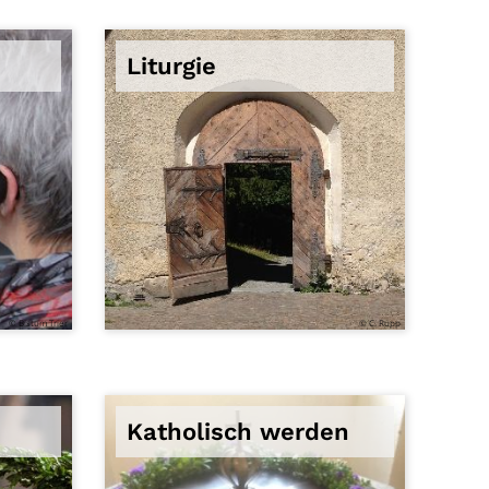
Liturgie
© Bistum Trier
© C. Rupp
Katholisch werden