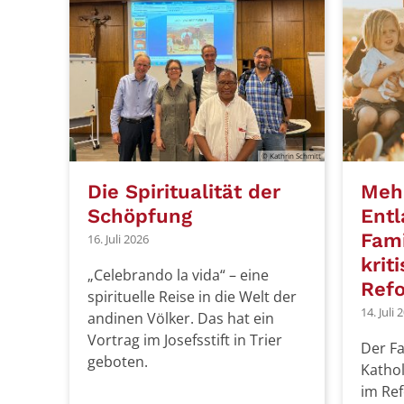
© Kathrin Schmitt
Die Spiritualität der
Mehr
Schöpfung
Entl
Fam
16. Juli 2026
kriti
„Celebrando la vida“ – eine
Ref
spirituelle Reise in die Welt der
14. Juli 
andinen Völker. Das hat ein
Vortrag im Josefsstift in Trier
Der F
geboten.
Kathol
im Re