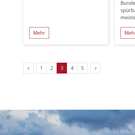
Bunde
spürba
meiste
Mehr
Meh
Vorherige Seite
Nächste Seite
1
2
3
4
5