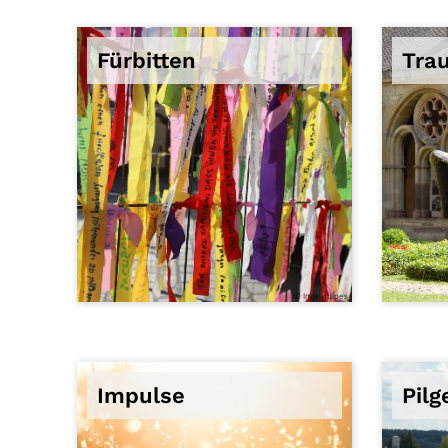
Fürbitten
Tra
© Inge Hülpes
Impulse
Pilg