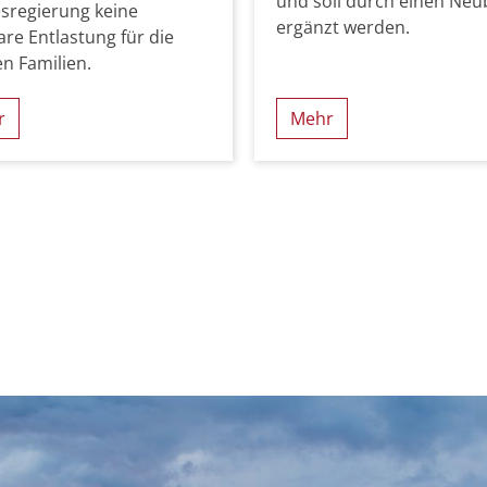
und soll durch einen Ne
sregierung keine
ergänzt werden.
re Entlastung für die
n Familien.
r
Mehr