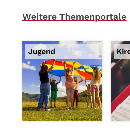
Weitere Themenportale
Jugend
Kir
© Photo by Artem Kniaz on Unsplash