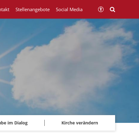
ntakt
Stellenangebote
Social Media
ube im Dialog
Kirche verändern