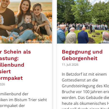
© Nathan-dumlao_unsplash
© Diako
 Schein als
Begegnung und
astung:
Geborgenheit
ilienbund
11. Juli 2026
siert
In Betzdorf ist mit einem
ormpaket
Gottesdienst an die
2026
Grundsteinlegung des Klo
Bruche vor 100 Jahren er
amilienbund der
worden. Das Gebäude di
iken im Bistum Trier sieht
heute als ökumenisches 
formpaket der