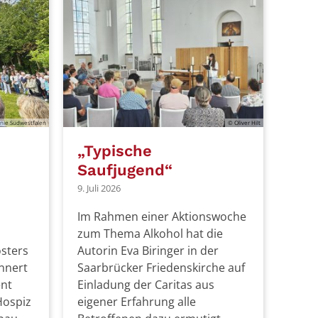
nie Südwestfalen
© Oliver Hilt
„Typische
Saufjugend“
9. Juli 2026
Im Rahmen einer Aktionswoche
zum Thema Alkohol hat die
sters
Autorin Eva Biringer in der
innert
Saarbrücker Friedenskirche auf
ent
Einladung der Caritas aus
Hospiz
eigener Erfahrung alle