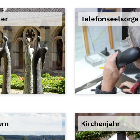
uer
Telefonseelsorge
© Rita Heyen
ern
Kirchenjahr