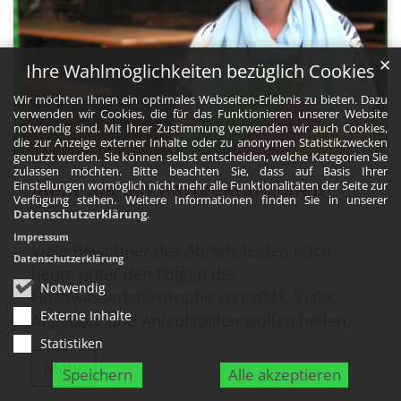
✕
Ihre Wahlmöglichkeiten bezüglich Cookies
Wir möchten Ihnen ein optimales Webseiten-Erlebnis zu bieten. Dazu
verwenden wir Cookies, die für das Funktionieren unserer Website
notwendig sind. Mit Ihrer Zustimmung verwenden wir auch Cookies,
die zur Anzeige externer Inhalte oder zu anonymen Statistikzwecken
genutzt werden. Sie können selbst entscheiden, welche Kategorien Sie
© Julia Fröder
zulassen möchten. Bitte beachten Sie, dass auf Basis Ihrer
Einstellungen womöglich nicht mehr alle Funktionalitäten der Seite zur
Mehr als ein Kaffeekränzchen
Verfügung stehen. Weitere Informationen finden Sie in unserer
8. Juli 2026
Datenschutzerklärung
.
Impressum
Viele Bewohner des Ahrtals leiden noch
Datenschutzerklärung
heute unter den Folgen der
Notwendig
Hochwasserkatastrophe von 2021. Viele
Externe Inhalte
Angebote und Anlaufstellen wollen helfen.
Statistiken
Mehr
Speichern
Alle akzeptieren