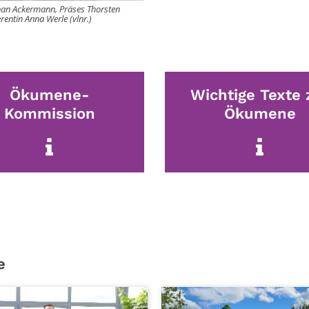
phan Ackermann, Präses Thorsten
entin Anna Werle (vlnr.)
Ökumene-
Wichtige Texte 
Kommission
Ökumene
e