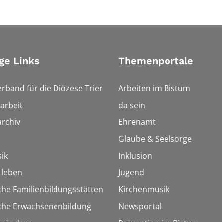
ge Links
Themenportale
erband für die Diözese Trier
Arbeiten im Bistum
arbeit
da sein
rchiv
Ehrenamt
Glaube & Seelsorge
ik
Inklusion
h leben
Jugend
che Familienbildungsstätten
Kirchenmusik
sche Erwachsenenbildung
Newsportal