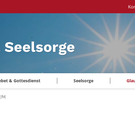
Ko
 Seelsorge
ebet & Gottesdienst
Seelsorge
Gla
cht