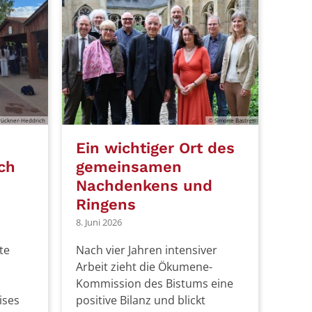
rückner-Heddrich
© Simone Bastreri
Ein wichtiger Ort des
ch
gemeinsamen
Nachdenkens und
Ringens
8. Juni 2026
te
Nach vier Jahren intensiver
Arbeit zieht die Ökumene-
Kommission des Bistums eine
ises
positive Bilanz und blickt