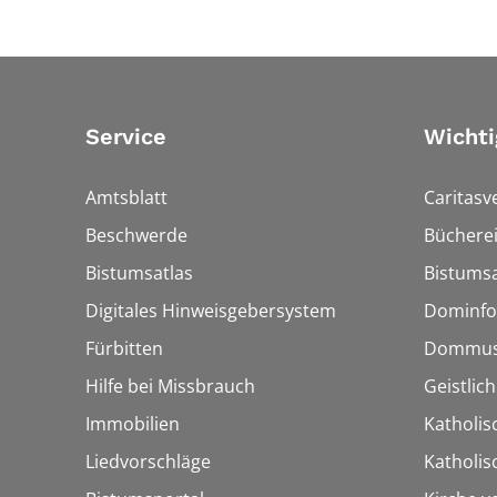
Service
Wichti
Amtsblatt
Caritasv
Beschwerde
Bücherei
Bistumsatlas
Bistumsa
Digitales Hinweisgebersystem
Dominfo
Fürbitten
Dommus
Hilfe bei Missbrauch
Geistlic
Immobilien
Katholis
Liedvorschläge
Katholi