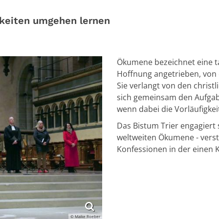
gkeiten umgehen lernen
Ökumene bezeichnet eine ta
Hoffnung angetrieben, von e
Sie verlangt von den christ
sich gemeinsam den Aufgabe
wenn dabei die Vorläufigke
Das Bistum Trier engagiert 
weltweiten Ökumene - verst
Konfessionen in der einen Ki
© Maike Roeber