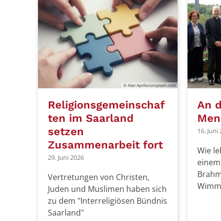
© Alan Aprilio/unsplash.com
Religionsgemeinschaf
An d
ten im Saarland
Men
setzen
16. Juni
Zusammenarbeit fort
Wie le
29. Juni 2026
einem
Brahm
Vertretungen von Christen,
Wimme
Juden und Muslimen haben sich
zu dem "Interreligiösen Bündnis
Saarland"