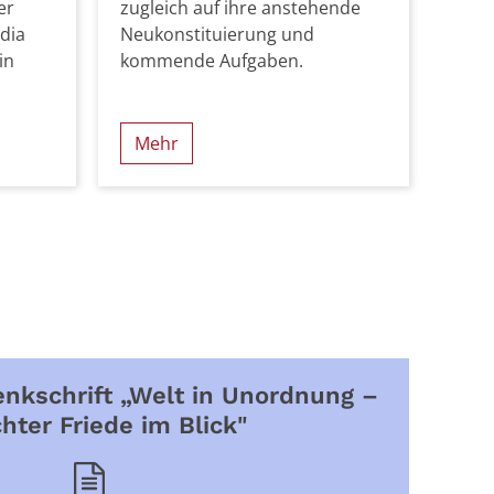
er
zugleich auf ihre anstehende
ydia
Neukonstituierung und
in
kommende Aufgaben.
Mehr
enkschrift „Welt in Unordnung –
hter Friede im Blick"