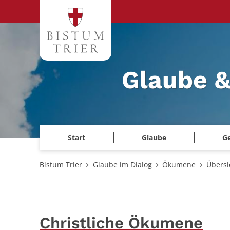
Zum Inhalt springen
Glaube &
Start
Glaube
G
Bistum Trier
Glaube im Dialog
Ökumene
Übersi
Christliche Ökumene