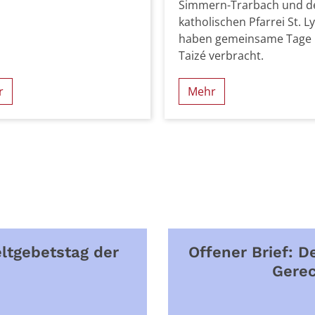
Simmern-Trarbach und d
katholischen Pfarrei St. L
haben gemeinsame Tage 
Taizé verbracht.
r
Mehr
ltgebetstag der
Offener Brief: D
Gerec