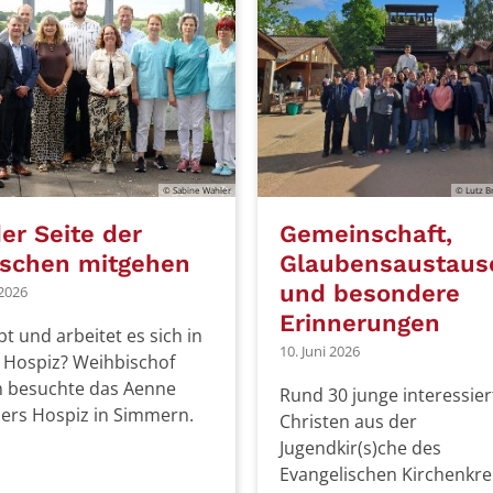
© Sabine Wahler
© Lutz B
er Seite der
Gemeinschaft,
schen mitgehen
Glaubensaustaus
und besondere
 2026
Erinnerungen
bt und arbeitet es sich in
10. Juni 2026
 Hospiz? Weihbischof
 besuchte das Aenne
Rund 30 junge interessier
rs Hospiz in Simmern.
Christen aus der
Jugendkir(s)che des
Evangelischen Kirchenkre