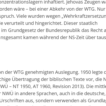
Konzentrationslagern inhaftiert. Jehovas Zeugen 
worden wäre – bei einer Abkehr von der WTG. Nur
spruch. Viele wurden wegen „Wehrkraftzersetzu
verurteilt und hingerichtet. Dieser staatlich
, im Grundgesetz der Bundesrepublik das Recht 
 Insgesamt kamen während der NS-Zeit über tau
r von der WTG genehmigten Auslegung. 1950 legte 
hige Übertragung der biblischen Texte vor, die 
WÜ – NT 1950, AT 1960, Revision 2013). Die mittl
 NWÜ in andere Sprachen, auch in die deutsche
Urschriften aus, sondern verwenden als Grundl