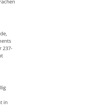
prachen
de,
ments
r 237-
bt
lig
t in