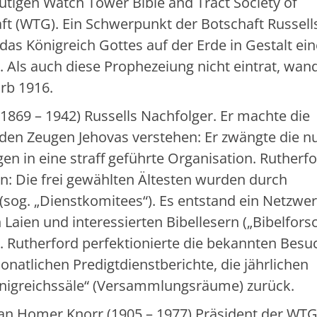
utigen Watch Tower Bible and Tract Society of
ft (WTG). Ein Schwerpunkt der Botschaft Russell
das Königreich Gottes auf der Erde in Gestalt ei
 Als auch diese Prophezeiung nicht eintrat, wan
arb 1916.
1869 – 1942) Russells Nachfolger. Er machte die
en Zeugen Jehovas verstehen: Er zwängte die nu
in eine straff geführte Organisation. Rutherf
n: Die frei gewählten Ältesten wurden durch
(sog. „Dienstkomitees“). Es entstand ein Netzwe
 Laien und interessierten Bibellesern („Bibelfors
 Rutherford perfektionierte die bekannten Besu
natlichen Predigtdienstberichte, die jährlichen
önigreichssäle“ (Versammlungsräume) zurück.
n Homer Knorr (1905 – 1977) Präsident der WTG