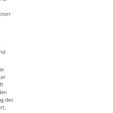
Knorr
r
und
ie
ter
ft
den
ng des
rt,