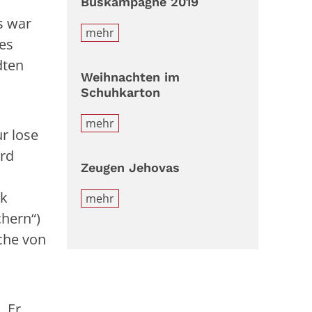
Buskampagne 2019
s war
mehr
nes
dten
Weihnachten im
Schuhkarton
mehr
r lose
ord
Zeugen Jehovas
rk
mehr
chern“)
che von
. Er