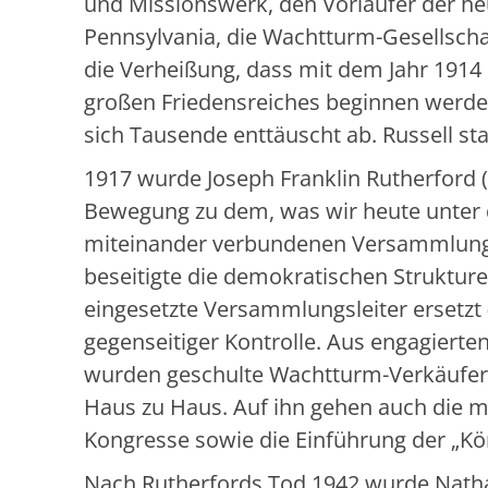
und Missionswerk, den Vorläufer der he
Pennsylvania, die Wachtturm-Gesellscha
die Verheißung, dass mit dem Jahr 1914 
großen Friedensreiches beginnen werde.
sich Tausende enttäuscht ab. Russell st
1917 wurde Joseph Franklin Rutherford (
Bewegung zu dem, was wir heute unter d
miteinander verbundenen Versammlungen 
beseitigte die demokratischen Strukture
eingesetzte Versammlungsleiter ersetzt 
gegenseitiger Kontrolle. Aus engagierten
wurden geschulte Wachtturm-Verkäufer.
Haus zu Haus. Auf ihn gehen auch die mo
Kongresse sowie die Einführung der „K
Nach Rutherfords Tod 1942 wurde Natha