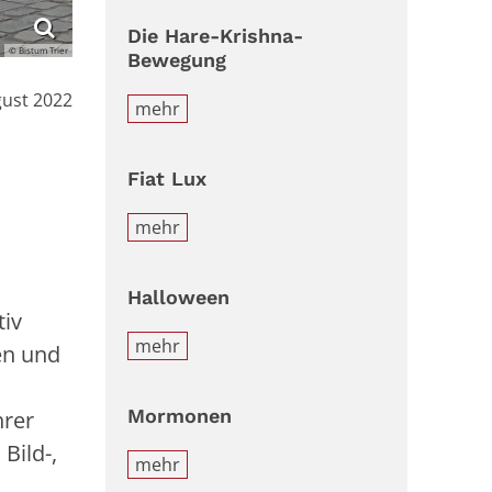
Die Hare-Krishna-
© Bistum Trier
Bewegung
gust 2022
mehr
Fiat Lux
.
mehr
Halloween
tiv
mehr
en und
Mormonen
hrer
Bild-,
mehr