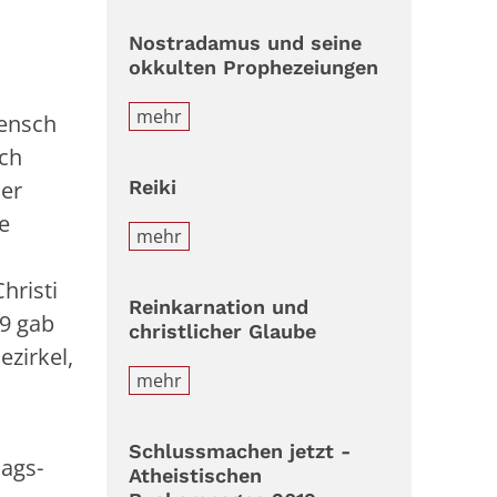
Nostradamus und seine
okkulten Prophezeiungen
mehr
Mensch
ich
Reiki
der
e
mehr
hristi
Reinkarnation und
79 gab
christlicher Glaube
ezirkel,
mehr
Schlussmachen jetzt -
lags-
Atheistischen