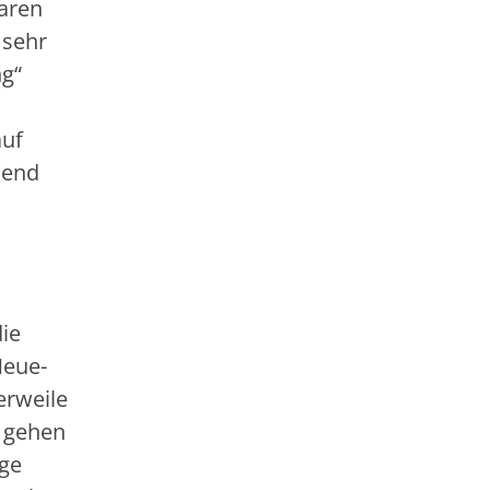
waren
 sehr
ng“
auf
send
die
Neue-
erweile
, gehen
age