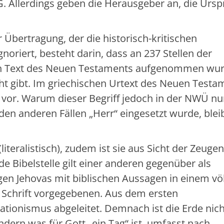
G. Allerdings geben die Herausgeber an, die Urs
r Übertragung, der die historisch-kritischen
riert, besteht darin, dass an 237 Stellen der
den Text des Neuen Testaments aufgenommen wur
ht gibt. Im griechischen Urtext des Neuen Testa
 vor. Warum dieser Begriff jedoch in der NWÜ nu
en anderen Fällen „Herr“ eingesetzt wurde, blei
teralistisch), zudem ist sie aus Sicht der Zeugen
de Bibelstelle gilt einer anderen gegenüber als
en Jehovas mit biblischen Aussagen in einem völ
n Schrift vorgegebenen. Aus dem ersten
ationismus abgeleitet. Demnach ist die Erde nich
dern was für Gott „ein Tag“ ist, umfasst nach