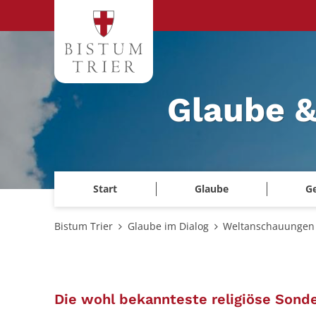
Zum Inhalt springen
Glaube &
Start
Glaube
G
Bistum Trier
Glaube im Dialog
Weltanschauungen 
Die wohl bekannteste religiöse Sond