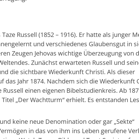
aze Russell (1852 – 1916). Er hatte als junger 
nnengelernt und verschiedenes Glaubensgut in s
eren Zeugen Jehovas wichtige Überzeugung von 
Weltendes. Zunächst erwarteten Russell und sein
d die sichtbare Wiederkunft Christi. Als dieser
uf das Jahr 1874. Nachdem sich die Wiederkunft C
e Russell einen eigenen Bibelstudienkreis. Ab 18
n Titel „Der Wachtturm“ erhielt. Es entstanden Les
n und keine neue Denomination oder gar „Sekte“
 Vermögen in das von ihm ins Leben gerufene Ver