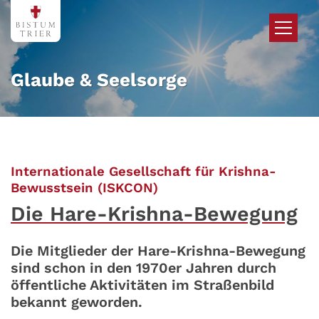
Zum Inhalt springen
Glaube & Seelsorge
Internationale Gesellschaft für Krishna-
:
Bewusstsein (ISKCON)
Die Hare-Krishna-Bewegung
Die Mitglieder der Hare-Krishna-Bewegung
sind schon in den 1970er Jahren durch
öffentliche Aktivitäten im Straßenbild
bekannt geworden.