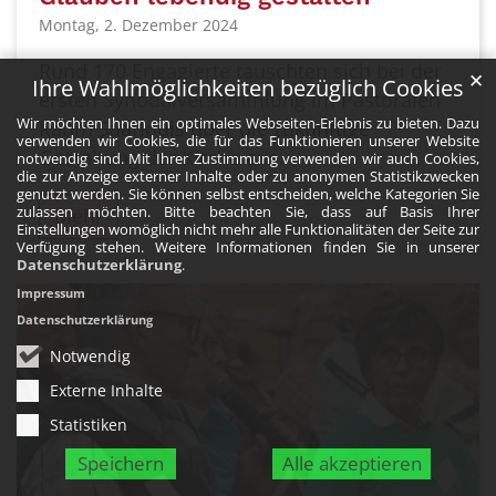
Montag, 2. Dezember 2024
Rund 170 Engagierte tauschten sich bei der
✕
Ihre Wahlmöglichkeiten bezüglich Cookies
ersten Synodalversammlung im Pastoralen
Wir möchten Ihnen ein optimales Webseiten-Erlebnis zu bieten. Dazu
Raum Saarlouis über die zukünftige
verwenden wir Cookies, die für das Funktionieren unserer Website
Gestaltung der Kirche aus.
notwendig sind. Mit Ihrer Zustimmung verwenden wir auch Cookies,
die zur Anzeige externer Inhalte oder zu anonymen Statistikzwecken
genutzt werden. Sie können selbst entscheiden, welche Kategorien Sie
zulassen möchten. Bitte beachten Sie, dass auf Basis Ihrer
Mehr
Einstellungen womöglich nicht mehr alle Funktionalitäten der Seite zur
Verfügung stehen. Weitere Informationen finden Sie in unserer
Datenschutzerklärung
.
Impressum
Datenschutzerklärung
Notwendig
Externe Inhalte
Statistiken
Speichern
Alle akzeptieren