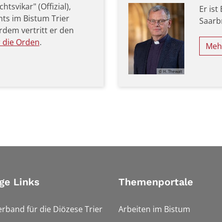
tsvikar" (Offizial),
Er ist
hts im Bistum Trier
Saarb
rdem vertritt er den
r die Orden
.
Meh
© H. Thewalt
ge Links
Themenportale
erband für die Diözese Trier
Arbeiten im Bistum