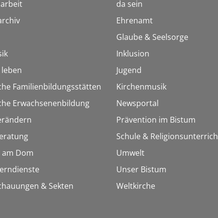
arbeit
da sein
rchiv
Ehrenamt
Glaube & Seelsorge
ik
Inklusion
h leben
Jugend
che Familienbildungsstätten
Kirchenmusik
sche Erwachsenenbildung
Newsportal
erändern
Prävention im Bistum
eratung
Schule & Religionsunterrich
 am Dom
Umwelt
Lerndienste
Unser Bistum
chauungen & Sekten
Weltkirche