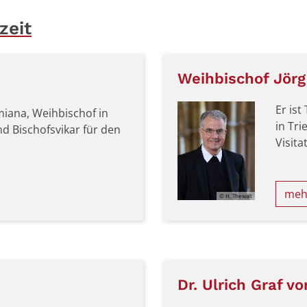
zeit
Weihbischof Jörg
Er ist
imiana, Weihbischof in
in Tri
nd Bischofsvikar für den
Vi
mehr
© H. Thewalt
Dr. Ulrich Graf v