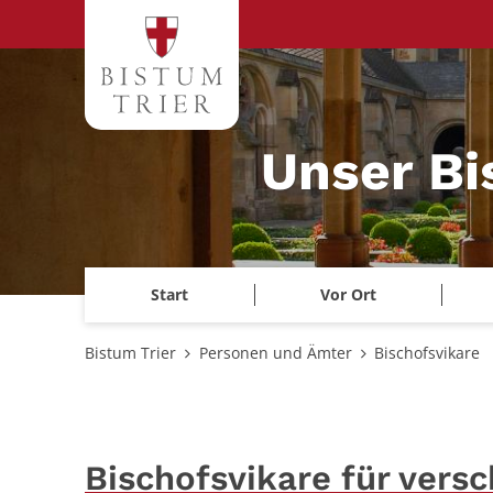
Zum Inhalt springen
Unser B
Start
Vor Ort
Bistum Trier
Personen und Ämter
Bischofsvikare
Bischofsvikare für vers