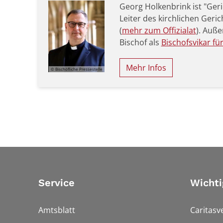
Georg Holkenbrink ist "Gerich
Leiter des kirchlichen Geric
(
mehr zum Offizialat
). Auße
Bischof als
Bischofsvikar fü
Mehr Infos
© Bischöfliche Pressestelle
Service
Wichti
Amtsblatt
Caritasv