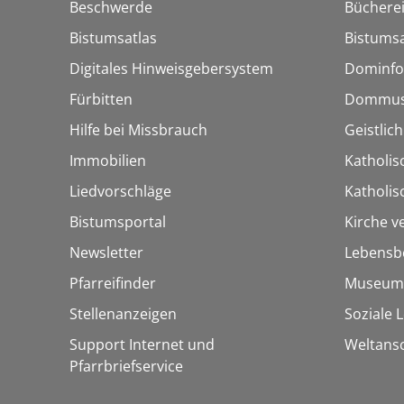
Beschwerde
Bücherei
Bistumsatlas
Bistumsa
Digitales Hinweisgebersystem
Dominfo
Fürbitten
Dommus
Hilfe bei Missbrauch
Geistlic
Immobilien
Katholis
Liedvorschläge
Katholi
Bistumsportal
Kirche v
Newsletter
Lebensb
Pfarreifinder
Museum
Stellenanzeigen
Soziale 
Support Internet und
Weltans
Pfarrbriefservice