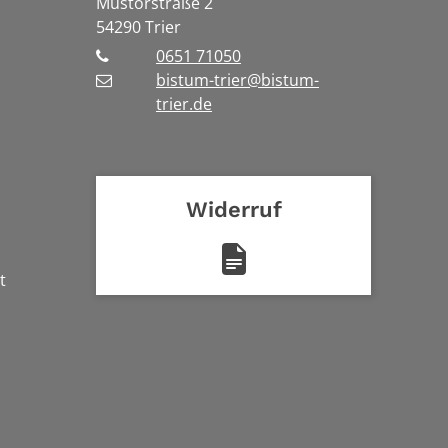
Mustorstraße 2
54290
Trier
0651 71050
bistum-trier@bistum-
trier.de
Widerruf
t