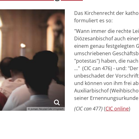
Das Kirchenrecht der kathol
formuliert es so:
"Wann immer die rechte Lei
Diözesanbischof auch einen
einem genau festgelegten G
umschriebenen Geschäftsbere
"potestas") haben, die na
..." (CIC can 476) - und: "D
unbeschadet der Vorschrift
und können von ihm frei abb
Auxiliarbischof (Weihbischof
seiner Ernennungsurkunde f
(CIC can 477)
(
CIC online
)
© Jomarc Nicolai Cala Unsplash