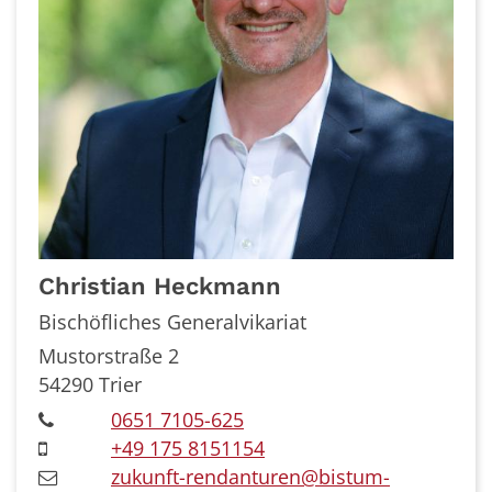
Christian
Heckmann
Bischöfliches Generalvikariat
Mustorstraße 2
54290
Trier
0651 7105-625
+49 175 8151154
zukunft-rendanturen@bistum-