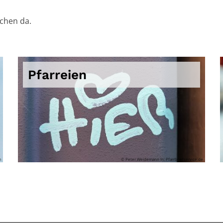
schen da.
Pfarreien
m
© Peter Weidemann In: Pfarrbriefservice.de