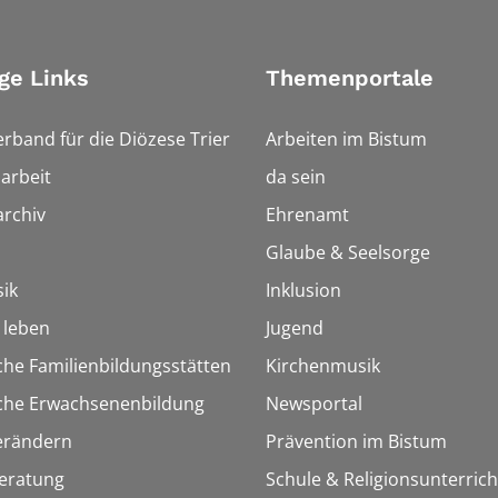
ge Links
Themenportale
erband für die Diözese Trier
Arbeiten im Bistum
arbeit
da sein
rchiv
Ehrenamt
Glaube & Seelsorge
ik
Inklusion
h leben
Jugend
che Familienbildungsstätten
Kirchenmusik
sche Erwachsenenbildung
Newsportal
erändern
Prävention im Bistum
eratung
Schule & Religionsunterrich