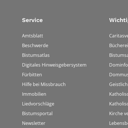
Service
Wichti
Amtsblatt
Caritasv
Beschwerde
Bücherei
Bistumsatlas
Bistumsa
Digitales Hinweisgebersystem
Dominfo
Fürbitten
Dommus
Hilfe bei Missbrauch
Geistlic
Immobilien
Katholis
Liedvorschläge
Katholi
Bistumsportal
Kirche v
Newsletter
Lebensb