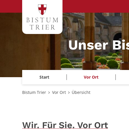
Zum Inhalt springen
Unser B
Start
Vor Ort
Bistum Trier
Vor Ort
Übersicht
Wir. Für Sie. Vor Ort